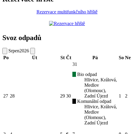
Rezervace multifunkčního hřiště
Svoz odpadů
Srpen
2026
Po
Út
St
Čt
Pá
So
Ne
31
Bio odpad
Hlivice, Králová,
Medlov
(Olomouc),
27
28
29
30
Zadní Újezd
1
2
Komunální odpad
Hlivice, Králová,
Medlov
(Olomouc),
Zadní Újezd