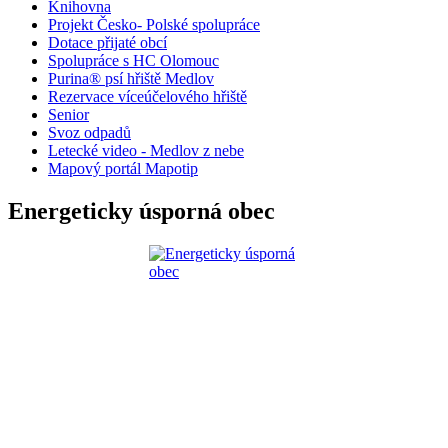
Knihovna
Projekt Česko- Polské spolupráce
Dotace přijaté obcí
Spolupráce s HC Olomouc
Purina® psí hřiště Medlov
Rezervace víceúčelového hřiště
Senior
Svoz odpadů
Letecké video - Medlov z nebe
Mapový portál Mapotip
Energeticky úsporná obec