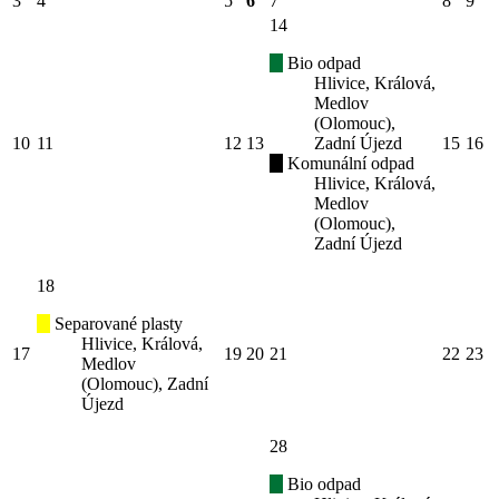
3
4
5
6
7
8
9
14
Bio odpad
Hlivice, Králová,
Medlov
(Olomouc),
10
11
12
13
Zadní Újezd
15
16
Komunální odpad
Hlivice, Králová,
Medlov
(Olomouc),
Zadní Újezd
18
Separované plasty
Hlivice, Králová,
17
19
20
21
22
23
Medlov
(Olomouc), Zadní
Újezd
28
Bio odpad