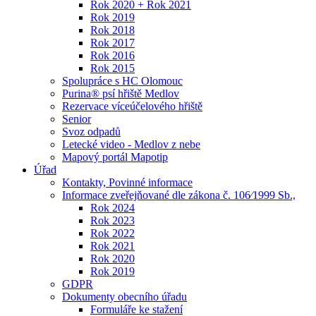
Rok 2020 + Rok 2021
Rok 2019
Rok 2018
Rok 2017
Rok 2016
Rok 2015
Spolupráce s HC Olomouc
Purina® psí hřiště Medlov
Rezervace víceúčelového hřiště
Senior
Svoz odpadů
Letecké video - Medlov z nebe
Mapový portál Mapotip
Úřad
Kontakty, Povinné informace
Informace zveřejňované dle zákona č. 106⁄1999 Sb.,
Rok 2024
Rok 2023
Rok 2022
Rok 2021
Rok 2020
Rok 2019
GDPR
Dokumenty obecního úřadu
Formuláře ke stažení