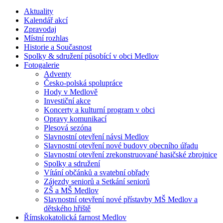
Aktuality
Kalendář akcí
Zpravodaj
Místní rozhlas
Historie a Současnost
Spolky & sdružení působící v obci Medlov
Fotogalerie
Adventy
Česko-polská spolupráce
Hody v Medlově
Investiční akce
Koncerty a kulturní program v obci
Opravy komunikací
Plesová sezóna
Slavnostní otevření návsi Medlov
Slavnostní otevření nové budovy obecního úřadu
Slavnostní otevření zrekonstruované hasičské zbrojnice
Spolky a sdružení
Vítání občánků a svatební obřady
Zájezdy seniorů a Setkání seniorů
ZŠ a MŠ Medlov
Slavnostní otevření nové přístavby MŠ Medlov a
dětského hřiště
Římskokatolická farnost Medlov