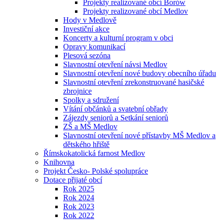
Projekty realizované obcí Borów
Projekty realizované obcí Medlov
Hody v Medlově
Investiční akce
Koncerty a kulturní program v obci
Opravy komunikací
Plesová sezóna
Slavnostní otevření návsi Medlov
Slavnostní otevření nové budovy obecního úřadu
Slavnostní otevření zrekonstruované hasičské
zbrojnice
Spolky a sdružení
Vítání občánků a svatební obřady
Zájezdy seniorů a Setkání seniorů
ZŠ a MŠ Medlov
Slavnostní otevření nové přístavby MŠ Medlov a
dětského hřiště
Římskokatolická farnost Medlov
Knihovna
Projekt Česko- Polské spolupráce
Dotace přijaté obcí
Rok 2025
Rok 2024
Rok 2023
Rok 2022