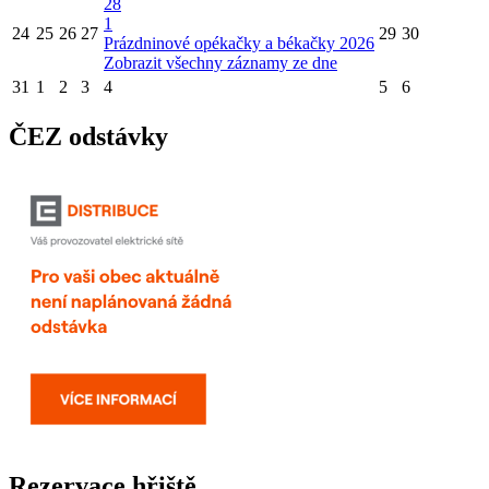
28
1
24
25
26
27
29
30
Prázdninové opékačky a békačky 2026
Zobrazit všechny záznamy ze dne
31
1
2
3
4
5
6
ČEZ odstávky
Rezervace hřiště