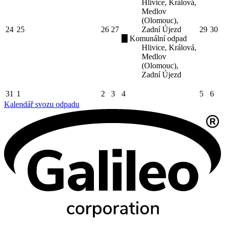
Hlivice, Králová,
Medlov
(Olomouc),
24
25
26
27
Zadní Újezd
29
30
Komunální odpad
Hlivice, Králová,
Medlov
(Olomouc),
Zadní Újezd
31
1
2
3
4
5
6
Kalendář svozu odpadu