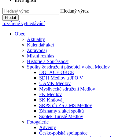
EN
English
Hledaný výraz
Hledat
rozšířené vyhledávání
Obec
Aktuality
Kalendář akcí
Zpravodaj
Místní rozhlas
Historie a Současnost
Spolky & sdružení působící v obci Medlov
DOTACE OBCE
SDH Medlov a JPO V
ÚAMK Medlov
Myslivecké sdružení Medlov
FK Medlov
SK Králová
SRPŠ při ZŠ a MŠ Medlov
Záznamy z akcí spolků
Spolek Turisté Medlov
Fotogalerie
Adventy
Česko-polská spolupráce