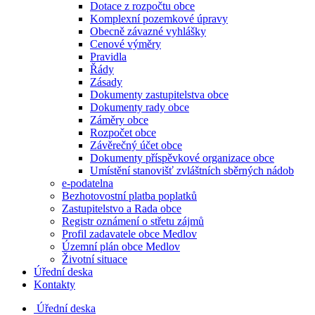
Dotace z rozpočtu obce
Komplexní pozemkové úpravy
Obecně závazné vyhlášky
Cenové výměry
Pravidla
Řády
Zásady
Dokumenty zastupitelstva obce
Dokumenty rady obce
Záměry obce
Rozpočet obce
Závěrečný účet obce
Dokumenty příspěvkové organizace obce
Umístění stanovišť zvláštních sběrných nádob
e-podatelna
Bezhotovostní platba poplatků
Zastupitelstvo a Rada obce
Registr oznámení o střetu zájmů
Profil zadavatele obce Medlov
Územní plán obce Medlov
Životní situace
Úřední deska
Kontakty
Úřední deska