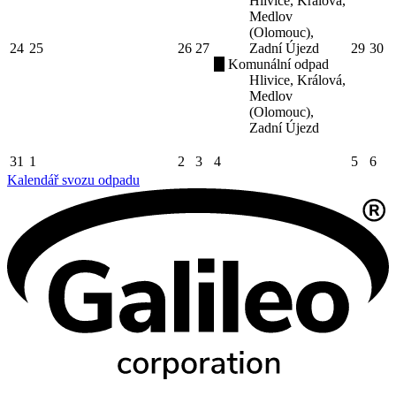
Hlivice, Králová,
Medlov
(Olomouc),
24
25
26
27
Zadní Újezd
29
30
Komunální odpad
Hlivice, Králová,
Medlov
(Olomouc),
Zadní Újezd
31
1
2
3
4
5
6
Kalendář svozu odpadu