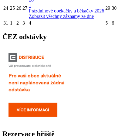
1
24
25
26
27
29
30
Prázdninové opékačky a békačky 2026
Zobrazit všechny záznamy ze dne
31
1
2
3
4
5
6
ČEZ odstávky
Rezervace hřiště