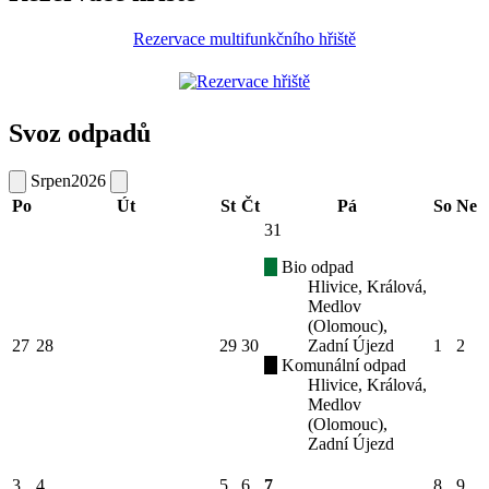
Rezervace multifunkčního hřiště
Svoz odpadů
Srpen
2026
Po
Út
St
Čt
Pá
So
Ne
31
Bio odpad
Hlivice, Králová,
Medlov
(Olomouc),
27
28
29
30
Zadní Újezd
1
2
Komunální odpad
Hlivice, Králová,
Medlov
(Olomouc),
Zadní Újezd
3
4
5
6
7
8
9