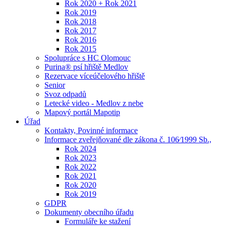
Rok 2020 + Rok 2021
Rok 2019
Rok 2018
Rok 2017
Rok 2016
Rok 2015
Spolupráce s HC Olomouc
Purina® psí hřiště Medlov
Rezervace víceúčelového hřiště
Senior
Svoz odpadů
Letecké video - Medlov z nebe
Mapový portál Mapotip
Úřad
Kontakty, Povinné informace
Informace zveřejňované dle zákona č. 106⁄1999 Sb.,
Rok 2024
Rok 2023
Rok 2022
Rok 2021
Rok 2020
Rok 2019
GDPR
Dokumenty obecního úřadu
Formuláře ke stažení