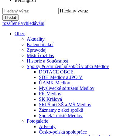
EN
English
Hledaný výraz
Hledat
rozšířené vyhledávání
Obec
Aktuality
Kalendář akcí
Zpravodaj
Místní rozhlas
Historie a Současnost
Spolky & sdružení působící v obci Medlov
DOTACE OBCE
SDH Medlov a JPO V
ÚAMK Medlov
Myslivecké sdružení Medlov
FK Medlov
SK Králová
SRPŠ při ZŠ a MŠ Medlov
Záznamy z akcí spolků
Spolek Turisté Medlov
Fotogalerie
Adventy
Česko-polská spolupráce