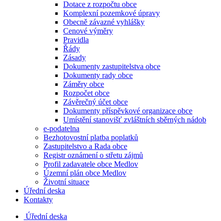
Dotace z rozpočtu obce
Komplexní pozemkové úpravy
Obecně závazné vyhlášky
Cenové výměry
Pravidla
Řády
Zásady
Dokumenty zastupitelstva obce
Dokumenty rady obce
Záměry obce
Rozpočet obce
Závěrečný účet obce
Dokumenty příspěvkové organizace obce
Umístění stanovišť zvláštních sběrných nádob
e-podatelna
Bezhotovostní platba poplatků
Zastupitelstvo a Rada obce
Registr oznámení o střetu zájmů
Profil zadavatele obce Medlov
Územní plán obce Medlov
Životní situace
Úřední deska
Kontakty
Úřední deska