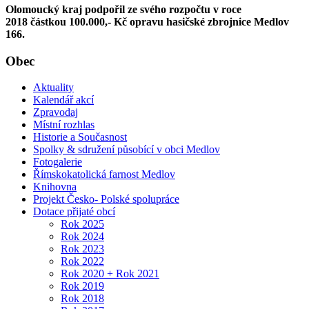
Olomoucký kraj podpořil ze svého rozpočtu v roce
2018 částkou 100.000,- Kč
opravu hasičské zbrojnice Medlov
166.
Obec
Aktuality
Kalendář akcí
Zpravodaj
Místní rozhlas
Historie a Současnost
Spolky & sdružení působící v obci Medlov
Fotogalerie
Římskokatolická farnost Medlov
Knihovna
Projekt Česko- Polské spolupráce
Dotace přijaté obcí
Rok 2025
Rok 2024
Rok 2023
Rok 2022
Rok 2020 + Rok 2021
Rok 2019
Rok 2018