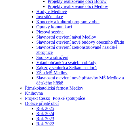
Projekty realizované obcí Borów
Projekty realizované obcí Medlov
Hody v Medlově
Investiční akce
Koncerty a kulturní program v obci
Opravy komunikací
Plesová sezóna
Slavnostní otevření návsi Medlov
Slavnostní otevření nové budovy obecního úřadu
Slavnostní otevření zrekonstruované hasičské
zbrojnice
Spolky a sdružení
Vítání občánků a svatební obřady
Zájezdy seniorů a Setkání seniorů
ZŠ a MŠ Medlov
Slavnostní otevření nové přístavby MŠ Medlov a
dětského hřiště
Římskokatolická farnost Medlov
Knihovna
Projekt Česko- Polské spolupráce
Dotace přijaté obcí
Rok 2025
Rok 2024
Rok 2023
Rok 2022