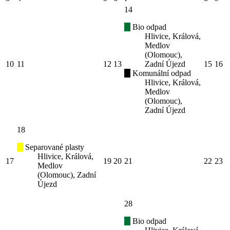
14
Bio odpad
Hlivice, Králová,
Medlov
(Olomouc),
10
11
12
13
Zadní Újezd
15
16
Komunální odpad
Hlivice, Králová,
Medlov
(Olomouc),
Zadní Újezd
18
Separované plasty
Hlivice, Králová,
17
19
20
21
22
23
Medlov
(Olomouc), Zadní
Újezd
28
Bio odpad