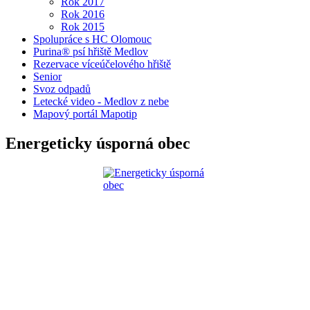
Rok 2017
Rok 2016
Rok 2015
Spolupráce s HC Olomouc
Purina® psí hřiště Medlov
Rezervace víceúčelového hřiště
Senior
Svoz odpadů
Letecké video - Medlov z nebe
Mapový portál Mapotip
Energeticky úsporná obec