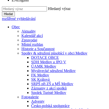
EN
English
Hledaný výraz
Hledat
rozšířené vyhledávání
Obec
Aktuality
Kalendář akcí
Zpravodaj
Místní rozhlas
Historie a Současnost
Spolky & sdružení působící v obci Medlov
DOTACE OBCE
SDH Medlov a JPO V
ÚAMK Medlov
Myslivecké sdružení Medlov
FK Medlov
SK Králová
SRPŠ při ZŠ a MŠ Medlov
Záznamy z akcí spolků
Spolek Turisté Medlov
Fotogalerie
Adventy
Česko-polská spolupráce