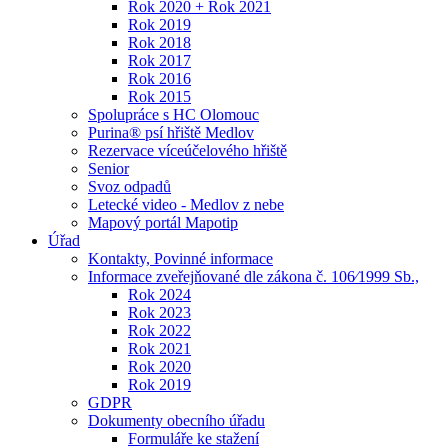
Rok 2020 + Rok 2021
Rok 2019
Rok 2018
Rok 2017
Rok 2016
Rok 2015
Spolupráce s HC Olomouc
Purina® psí hřiště Medlov
Rezervace víceúčelového hřiště
Senior
Svoz odpadů
Letecké video - Medlov z nebe
Mapový portál Mapotip
Úřad
Kontakty, Povinné informace
Informace zveřejňované dle zákona č. 106⁄1999 Sb.,
Rok 2024
Rok 2023
Rok 2022
Rok 2021
Rok 2020
Rok 2019
GDPR
Dokumenty obecního úřadu
Formuláře ke stažení