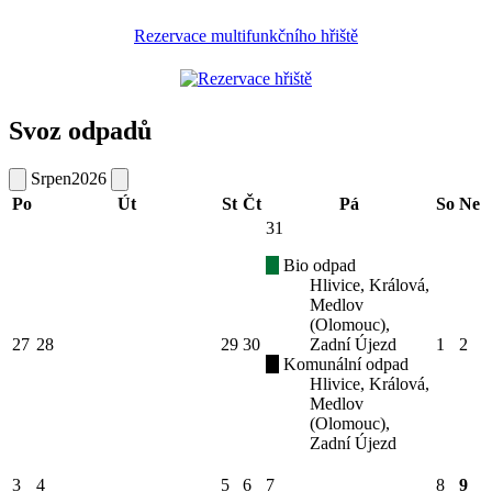
Rezervace multifunkčního hřiště
Svoz odpadů
Srpen
2026
Po
Út
St
Čt
Pá
So
Ne
31
Bio odpad
Hlivice, Králová,
Medlov
(Olomouc),
27
28
29
30
Zadní Újezd
1
2
Komunální odpad
Hlivice, Králová,
Medlov
(Olomouc),
Zadní Újezd
3
4
5
6
7
8
9