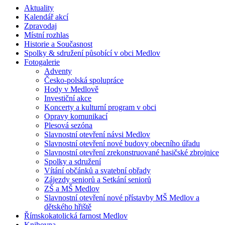
Aktuality
Kalendář akcí
Zpravodaj
Místní rozhlas
Historie a Současnost
Spolky & sdružení působící v obci Medlov
Fotogalerie
Adventy
Česko-polská spolupráce
Hody v Medlově
Investiční akce
Koncerty a kulturní program v obci
Opravy komunikací
Plesová sezóna
Slavnostní otevření návsi Medlov
Slavnostní otevření nové budovy obecního úřadu
Slavnostní otevření zrekonstruované hasičské zbrojnice
Spolky a sdružení
Vítání občánků a svatební obřady
Zájezdy seniorů a Setkání seniorů
ZŠ a MŠ Medlov
Slavnostní otevření nové přístavby MŠ Medlov a
dětského hřiště
Římskokatolická farnost Medlov
Knihovna