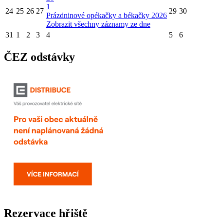
1
24
25
26
27
29
30
Prázdninové opékačky a békačky 2026
Zobrazit všechny záznamy ze dne
31
1
2
3
4
5
6
ČEZ odstávky
Rezervace hřiště