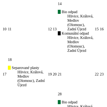
14
Bio odpad
Hlivice, Králová,
Medlov
(Olomouc),
10
11
12
13
Zadní Újezd
15
16
Komunální odpad
Hlivice, Králová,
Medlov
(Olomouc),
Zadní Újezd
18
Separované plasty
Hlivice, Králová,
17
19
20
21
22
23
Medlov
(Olomouc), Zadní
Újezd
28
Bio odpad
Hlivice, Králová,