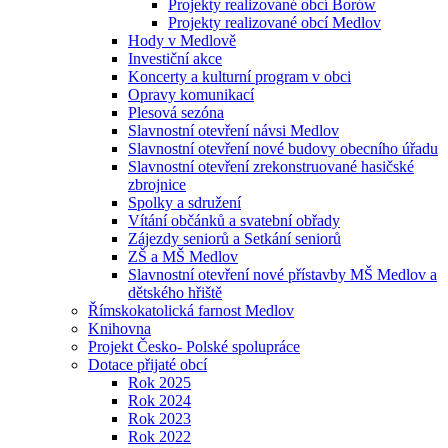
Projekty realizované obcí Borów
Projekty realizované obcí Medlov
Hody v Medlově
Investiční akce
Koncerty a kulturní program v obci
Opravy komunikací
Plesová sezóna
Slavnostní otevření návsi Medlov
Slavnostní otevření nové budovy obecního úřadu
Slavnostní otevření zrekonstruované hasičské
zbrojnice
Spolky a sdružení
Vítání občánků a svatební obřady
Zájezdy seniorů a Setkání seniorů
ZŠ a MŠ Medlov
Slavnostní otevření nové přístavby MŠ Medlov a
dětského hřiště
Římskokatolická farnost Medlov
Knihovna
Projekt Česko- Polské spolupráce
Dotace přijaté obcí
Rok 2025
Rok 2024
Rok 2023
Rok 2022