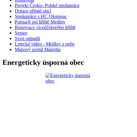
Projekt Česko- Polské spolupráce
Dotace přijaté obcí
Spolupráce s HC Olomouc
Purina® psí hřiště Medlov
Rezervace víceúčelového hřiště
Senior
Svoz odpadů
Letecké video - Medlov z nebe
Mapový portál Mapotip
Energeticky úsporná obec