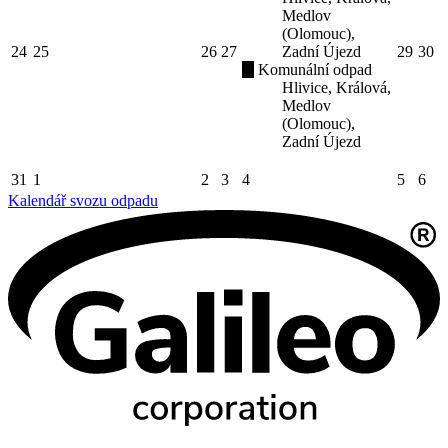
Medlov
(Olomouc),
24
25
26
27
Zadní Újezd
29
30
Komunální odpad
Hlivice, Králová,
Medlov
(Olomouc),
Zadní Újezd
31
1
2
3
4
5
6
Kalendář svozu odpadu