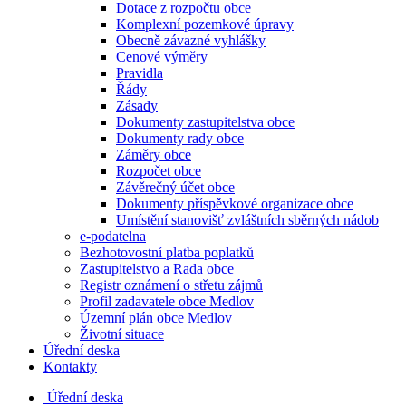
Dotace z rozpočtu obce
Komplexní pozemkové úpravy
Obecně závazné vyhlášky
Cenové výměry
Pravidla
Řády
Zásady
Dokumenty zastupitelstva obce
Dokumenty rady obce
Záměry obce
Rozpočet obce
Závěrečný účet obce
Dokumenty příspěvkové organizace obce
Umístění stanovišť zvláštních sběrných nádob
e-podatelna
Bezhotovostní platba poplatků
Zastupitelstvo a Rada obce
Registr oznámení o střetu zájmů
Profil zadavatele obce Medlov
Územní plán obce Medlov
Životní situace
Úřední deska
Kontakty
Úřední deska