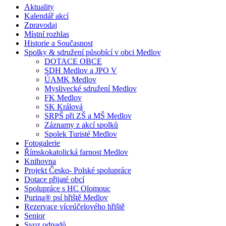
Aktuality
Kalendář akcí
Zpravodaj
Místní rozhlas
Historie a Současnost
Spolky & sdružení působící v obci Medlov
DOTACE OBCE
SDH Medlov a JPO V
ÚAMK Medlov
Myslivecké sdružení Medlov
FK Medlov
SK Králová
SRPŠ při ZŠ a MŠ Medlov
Záznamy z akcí spolků
Spolek Turisté Medlov
Fotogalerie
Římskokatolická farnost Medlov
Knihovna
Projekt Česko- Polské spolupráce
Dotace přijaté obcí
Spolupráce s HC Olomouc
Purina® psí hřiště Medlov
Rezervace víceúčelového hřiště
Senior
Svoz odpadů