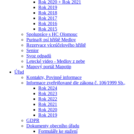
Rok 2020 + Rok 2021
Rok 2019
Rok 2018
Rok 2017
Rok 2016
Rok 2015
Spolupráce s HC Olomouc
Purina® psí hřiště Medlov
Rezervace víceúčelového hřiště
Senior
Svoz odpadů
Letecké video - Medlov z nebe
Mapový portál Mapotip
Úřad
Kontakty, Povinné informace
Informace zveřejňované dle zákona č. 106⁄1999 Sb.,
Rok 2024
Rok 2023
Rok 2022
Rok 2021
Rok 2020
Rok 2019
GDPR
Dokumenty obecního úřadu
Formuláře ke stažení