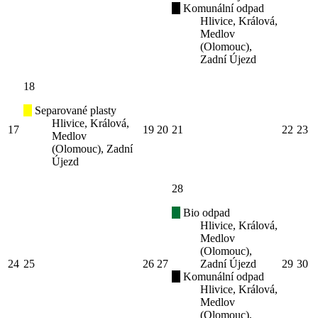
Komunální odpad
Hlivice, Králová,
Medlov
(Olomouc),
Zadní Újezd
18
Separované plasty
Hlivice, Králová,
17
19
20
21
22
23
Medlov
(Olomouc), Zadní
Újezd
28
Bio odpad
Hlivice, Králová,
Medlov
(Olomouc),
24
25
26
27
Zadní Újezd
29
30
Komunální odpad
Hlivice, Králová,
Medlov
(Olomouc),