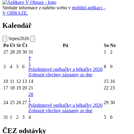
Sledujte informace z našeho webu v
mobilní aplikaci –
V OBRAZE.
Kalendář
Srpen
2026
Po
Út
St
Čt
Pá
So
Ne
27
28
29
30
31
1
2
7
1
3
4
5
6
8
9
Prázdninové opékačky a békačky 2026
Zobrazit všechny záznamy ze dne
10
11
12
13
14
15
16
17
18
19
20
21
22
23
28
1
24
25
26
27
29
30
Prázdninové opékačky a békačky 2026
Zobrazit všechny záznamy ze dne
31
1
2
3
4
5
6
ČEZ odstávky