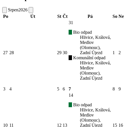
Srpen
2026
Po
Út
St
Čt
Pá
So
Ne
31
Bio odpad
Hlivice, Králová,
Medlov
(Olomouc),
27
28
29
30
Zadní Újezd
1
2
Komunální odpad
Hlivice, Králová,
Medlov
(Olomouc),
Zadní Újezd
3
4
5
6
7
8
9
14
Bio odpad
Hlivice, Králová,
Medlov
(Olomouc),
10
11
12
13
Zadní Újezd
15
16