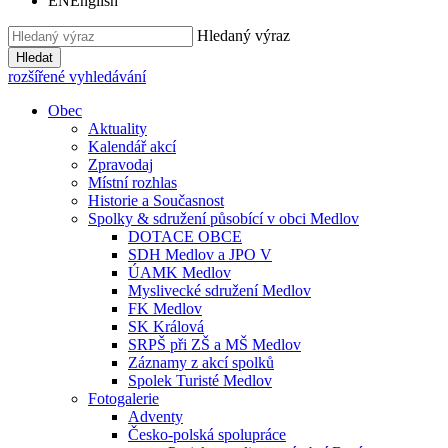
EN
English
Hledaný výraz
Hledat
rozšířené vyhledávání
Obec
Aktuality
Kalendář akcí
Zpravodaj
Místní rozhlas
Historie a Současnost
Spolky & sdružení působící v obci Medlov
DOTACE OBCE
SDH Medlov a JPO V
ÚAMK Medlov
Myslivecké sdružení Medlov
FK Medlov
SK Králová
SRPŠ při ZŠ a MŠ Medlov
Záznamy z akcí spolků
Spolek Turisté Medlov
Fotogalerie
Adventy
Česko-polská spolupráce