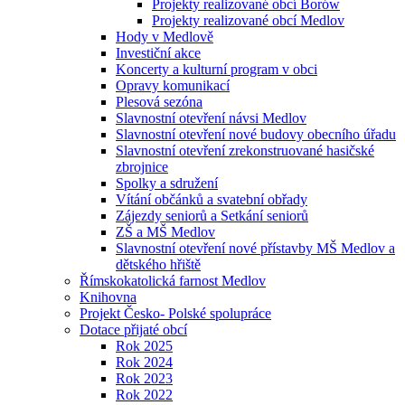
Projekty realizované obcí Borów
Projekty realizované obcí Medlov
Hody v Medlově
Investiční akce
Koncerty a kulturní program v obci
Opravy komunikací
Plesová sezóna
Slavnostní otevření návsi Medlov
Slavnostní otevření nové budovy obecního úřadu
Slavnostní otevření zrekonstruované hasičské
zbrojnice
Spolky a sdružení
Vítání občánků a svatební obřady
Zájezdy seniorů a Setkání seniorů
ZŠ a MŠ Medlov
Slavnostní otevření nové přístavby MŠ Medlov a
dětského hřiště
Římskokatolická farnost Medlov
Knihovna
Projekt Česko- Polské spolupráce
Dotace přijaté obcí
Rok 2025
Rok 2024
Rok 2023
Rok 2022