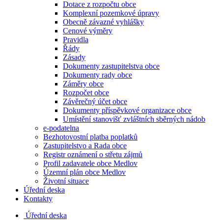
Dotace z rozpočtu obce
Komplexní pozemkové úpravy
Obecně závazné vyhlášky
Cenové výměry
Pravidla
Řády
Zásady
Dokumenty zastupitelstva obce
Dokumenty rady obce
Záměry obce
Rozpočet obce
Závěrečný účet obce
Dokumenty příspěvkové organizace obce
Umístění stanovišť zvláštních sběrných nádob
e-podatelna
Bezhotovostní platba poplatků
Zastupitelstvo a Rada obce
Registr oznámení o střetu zájmů
Profil zadavatele obce Medlov
Územní plán obce Medlov
Životní situace
Úřední deska
Kontakty
Úřední deska