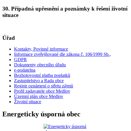
30. Případná upřesnění a poznámky k řešení životní
situace
Úřad
Kontakty, Povinné informace
Informace zveřejňované dle zákona č. 106⁄1999 Sb.,
GDPR
Dokumenty obecního úřadu
e-podatelna
Bezhotovostní platba poplatků
Zastupitelstvo a Rada obce
Registr oznámení o střetu zájmů
Profil zadavatele obce Medlov
Územní plán obce Medlov
Životní situace
Energeticky úsporná obec