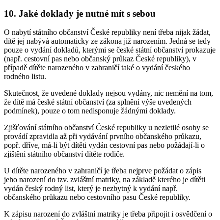
10. Jaké doklady je nutné mít s sebou
O nabytí státního občanství České republiky není třeba nijak žádat,
dítě jej nabývá automaticky ze zákona již narozením. Jedná se tedy
pouze o vydání dokladů, kterými se české státní občanství prokazuje
(např. cestovní pas nebo občanský průkaz České republiky), v
případě dítěte narozeného v zahraničí také o vydání českého
rodného listu.
Skutečnost, že uvedené doklady nejsou vydány, nic nemění na tom,
že dítě má české státní občanství (za splnění výše uvedených
podmínek), pouze o tom nedisponuje žádnými doklady.
Zjišťování státního občanství České republiky u nezletilé osoby se
provádí zpravidla až při vydávání prvního občanského průkazu,
popř. dříve, má-li být dítěti vydán cestovní pas nebo požádají-li o
zjištění státního občanství dítěte rodiče.
U dítěte narozeného v zahraničí je třeba nejprve požádat o zápis
jeho narození do tzv. zvláštní matriky, na základě kterého je dítěti
vydán český rodný list, který je nezbytný k vydání např.
občanského průkazu nebo cestovního pasu České republiky.
K zápisu narození do zvláštní matriky je třeba připojit i osvědčení o