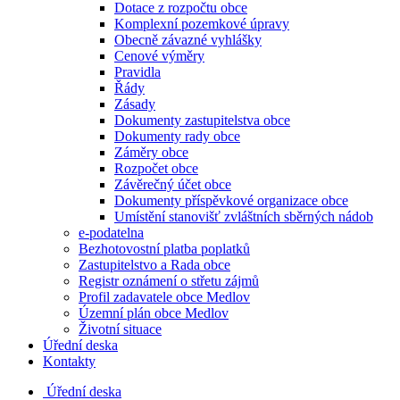
Dotace z rozpočtu obce
Komplexní pozemkové úpravy
Obecně závazné vyhlášky
Cenové výměry
Pravidla
Řády
Zásady
Dokumenty zastupitelstva obce
Dokumenty rady obce
Záměry obce
Rozpočet obce
Závěrečný účet obce
Dokumenty příspěvkové organizace obce
Umístění stanovišť zvláštních sběrných nádob
e-podatelna
Bezhotovostní platba poplatků
Zastupitelstvo a Rada obce
Registr oznámení o střetu zájmů
Profil zadavatele obce Medlov
Územní plán obce Medlov
Životní situace
Úřední deska
Kontakty
Úřední deska