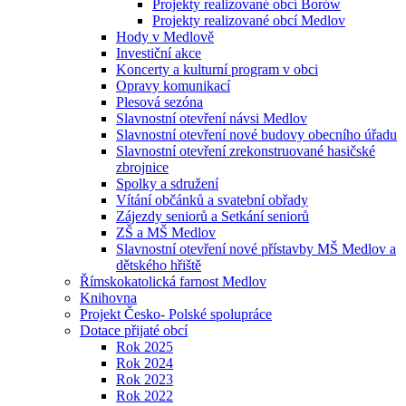
Projekty realizované obcí Borów
Projekty realizované obcí Medlov
Hody v Medlově
Investiční akce
Koncerty a kulturní program v obci
Opravy komunikací
Plesová sezóna
Slavnostní otevření návsi Medlov
Slavnostní otevření nové budovy obecního úřadu
Slavnostní otevření zrekonstruované hasičské
zbrojnice
Spolky a sdružení
Vítání občánků a svatební obřady
Zájezdy seniorů a Setkání seniorů
ZŠ a MŠ Medlov
Slavnostní otevření nové přístavby MŠ Medlov a
dětského hřiště
Římskokatolická farnost Medlov
Knihovna
Projekt Česko- Polské spolupráce
Dotace přijaté obcí
Rok 2025
Rok 2024
Rok 2023
Rok 2022