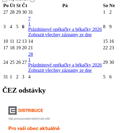
Po
Út
St
Čt
Pá
So
Ne
27
28
29
30
31
1
2
7
1
3
4
5
6
8
9
Prázdninové opékačky a békačky 2026
Zobrazit všechny záznamy ze dne
10
11
12
13
14
15
16
17
18
19
20
21
22
23
28
1
24
25
26
27
29
30
Prázdninové opékačky a békačky 2026
Zobrazit všechny záznamy ze dne
31
1
2
3
4
5
6
ČEZ odstávky