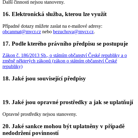
Další činnosti nejsou stanoveny.
16. Elektronická služba, kterou lze využít
Případné dotazy můžete zaslat na e-mailové adresy:
obcanmat@mvcr.cz
nebo
bezuchova@mvcr.cz
.
17. Podle kterého právního předpisu se postupuje
Zákon č. 186/2013 Sb., o státním občanství České republiky a o
změně některých zákonů (zákon o státním občanství České
republiky)
18. Jaké jsou související předpisy
19. Jaké jsou opravné prostředky a jak se uplatňují
Opravné prostředky nejsou stanoveny.
20. Jaké sankce mohou být uplatněny v případě
nedodržení povinností