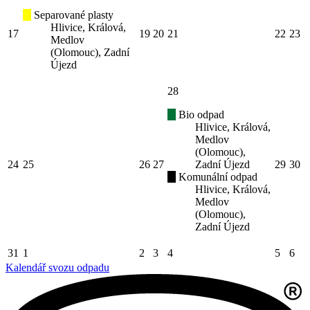
Separované plasty
Hlivice, Králová,
17
19
20
21
22
23
Medlov
(Olomouc), Zadní
Újezd
28
Bio odpad
Hlivice, Králová,
Medlov
(Olomouc),
24
25
26
27
Zadní Újezd
29
30
Komunální odpad
Hlivice, Králová,
Medlov
(Olomouc),
Zadní Újezd
31
1
2
3
4
5
6
Kalendář svozu odpadu