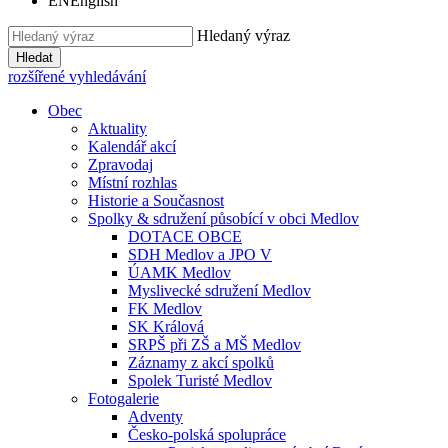
EN
English
Hledaný výraz
Hledat
rozšířené vyhledávání
Obec
Aktuality
Kalendář akcí
Zpravodaj
Místní rozhlas
Historie a Současnost
Spolky & sdružení působící v obci Medlov
DOTACE OBCE
SDH Medlov a JPO V
ÚAMK Medlov
Myslivecké sdružení Medlov
FK Medlov
SK Králová
SRPŠ při ZŠ a MŠ Medlov
Záznamy z akcí spolků
Spolek Turisté Medlov
Fotogalerie
Adventy
Česko-polská spolupráce