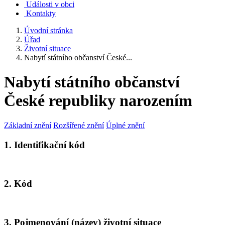
Události v obci
Kontakty
Úvodní stránka
Úřad
Životní situace
Nabytí státního občanství České...
Nabytí státního občanství
České republiky narozením
Základní znění
Rozšířené znění
Úplné znění
1. Identifikační kód
2. Kód
3. Pojmenování (název) životní situace