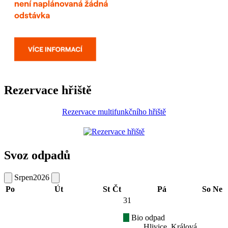
Rezervace hřiště
Rezervace multifunkčního hřiště
Svoz odpadů
Srpen
2026
Po
Út
St
Čt
Pá
So
Ne
31
Bio odpad
Hlivice, Králová,