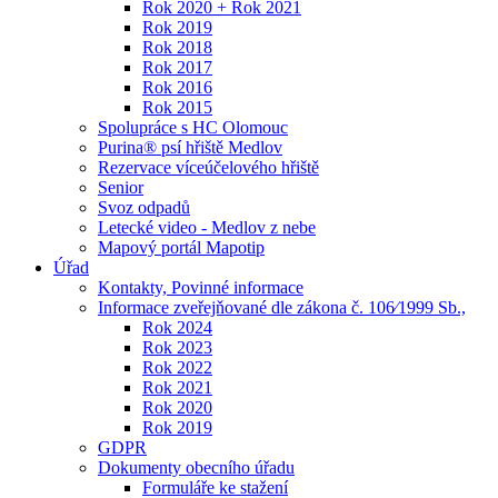
Rok 2020 + Rok 2021
Rok 2019
Rok 2018
Rok 2017
Rok 2016
Rok 2015
Spolupráce s HC Olomouc
Purina® psí hřiště Medlov
Rezervace víceúčelového hřiště
Senior
Svoz odpadů
Letecké video - Medlov z nebe
Mapový portál Mapotip
Úřad
Kontakty, Povinné informace
Informace zveřejňované dle zákona č. 106⁄1999 Sb.,
Rok 2024
Rok 2023
Rok 2022
Rok 2021
Rok 2020
Rok 2019
GDPR
Dokumenty obecního úřadu
Formuláře ke stažení