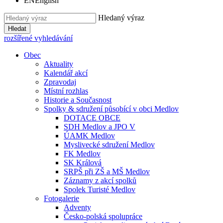
EN
English
Hledaný výraz
Hledat
rozšířené vyhledávání
Obec
Aktuality
Kalendář akcí
Zpravodaj
Místní rozhlas
Historie a Současnost
Spolky & sdružení působící v obci Medlov
DOTACE OBCE
SDH Medlov a JPO V
ÚAMK Medlov
Myslivecké sdružení Medlov
FK Medlov
SK Králová
SRPŠ při ZŠ a MŠ Medlov
Záznamy z akcí spolků
Spolek Turisté Medlov
Fotogalerie
Adventy
Česko-polská spolupráce