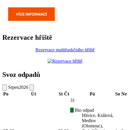
Rezervace hřiště
Rezervace multifunkčního hřiště
Svoz odpadů
Srpen
2026
Po
Út
St
Čt
Pá
So
Ne
31
Bio odpad
Hlivice, Králová,
Medlov
(Olomouc),