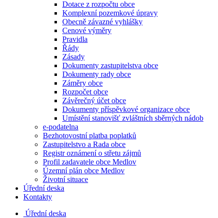
Dotace z rozpočtu obce
Komplexní pozemkové úpravy
Obecně závazné vyhlášky
Cenové výměry
Pravidla
Řády
Zásady
Dokumenty zastupitelstva obce
Dokumenty rady obce
Záměry obce
Rozpočet obce
Závěrečný účet obce
Dokumenty příspěvkové organizace obce
Umístění stanovišť zvláštních sběrných nádob
e-podatelna
Bezhotovostní platba poplatků
Zastupitelstvo a Rada obce
Registr oznámení o střetu zájmů
Profil zadavatele obce Medlov
Územní plán obce Medlov
Životní situace
Úřední deska
Kontakty
Úřední deska