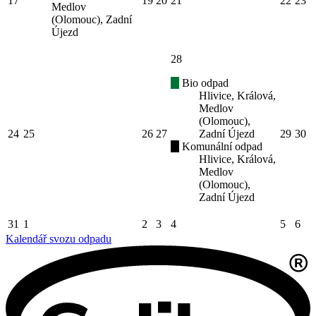
17
19
20
21
22
23
Medlov
(Olomouc), Zadní
Újezd
28
Bio odpad
Hlivice, Králová,
Medlov
(Olomouc),
24
25
26
27
Zadní Újezd
29
30
Komunální odpad
Hlivice, Králová,
Medlov
(Olomouc),
Zadní Újezd
31
1
2
3
4
5
6
Kalendář svozu odpadu