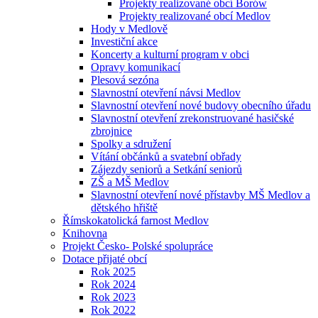
Projekty realizované obcí Borów
Projekty realizované obcí Medlov
Hody v Medlově
Investiční akce
Koncerty a kulturní program v obci
Opravy komunikací
Plesová sezóna
Slavnostní otevření návsi Medlov
Slavnostní otevření nové budovy obecního úřadu
Slavnostní otevření zrekonstruované hasičské
zbrojnice
Spolky a sdružení
Vítání občánků a svatební obřady
Zájezdy seniorů a Setkání seniorů
ZŠ a MŠ Medlov
Slavnostní otevření nové přístavby MŠ Medlov a
dětského hřiště
Římskokatolická farnost Medlov
Knihovna
Projekt Česko- Polské spolupráce
Dotace přijaté obcí
Rok 2025
Rok 2024
Rok 2023
Rok 2022