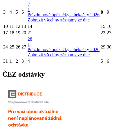
7
1
3
4
5
6
8
9
Prázdninové opékačky a békačky 2026
Zobrazit všechny záznamy ze dne
10
11
12
13
14
15
16
17
18
19
20
21
22
23
28
1
24
25
26
27
29
30
Prázdninové opékačky a békačky 2026
Zobrazit všechny záznamy ze dne
31
1
2
3
4
5
6
ČEZ odstávky