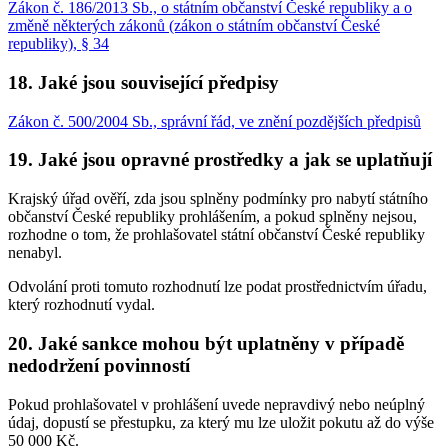
Zákon č. 186/2013 Sb., o státním občanství České republiky a o
změně některých zákonů (zákon o státním občanství České
republiky), § 34
18. Jaké jsou související předpisy
Zákon č. 500/2004 Sb., správní řád, ve znění pozdějších předpisů
19. Jaké jsou opravné prostředky a jak se uplatňují
Krajský úřad ověří, zda jsou splněny podmínky pro nabytí státního
občanství České republiky prohlášením, a pokud splněny nejsou,
rozhodne o tom, že prohlašovatel státní občanství České republiky
nenabyl.
Odvolání proti tomuto rozhodnutí lze podat prostřednictvím úřadu,
který rozhodnutí vydal.
20. Jaké sankce mohou být uplatněny v případě
nedodržení povinností
Pokud prohlašovatel v prohlášení uvede nepravdivý nebo neúplný
údaj, dopustí se přestupku, za který mu lze uložit pokutu až do výše
50 000 Kč.