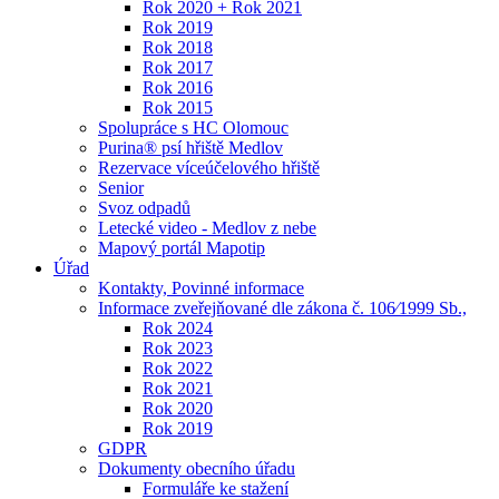
Rok 2020 + Rok 2021
Rok 2019
Rok 2018
Rok 2017
Rok 2016
Rok 2015
Spolupráce s HC Olomouc
Purina® psí hřiště Medlov
Rezervace víceúčelového hřiště
Senior
Svoz odpadů
Letecké video - Medlov z nebe
Mapový portál Mapotip
Úřad
Kontakty, Povinné informace
Informace zveřejňované dle zákona č. 106⁄1999 Sb.,
Rok 2024
Rok 2023
Rok 2022
Rok 2021
Rok 2020
Rok 2019
GDPR
Dokumenty obecního úřadu
Formuláře ke stažení