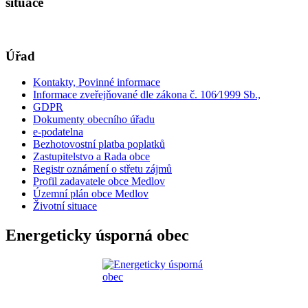
situace
Úřad
Kontakty, Povinné informace
Informace zveřejňované dle zákona č. 106⁄1999 Sb.,
GDPR
Dokumenty obecního úřadu
e-podatelna
Bezhotovostní platba poplatků
Zastupitelstvo a Rada obce
Registr oznámení o střetu zájmů
Profil zadavatele obce Medlov
Územní plán obce Medlov
Životní situace
Energeticky úsporná obec