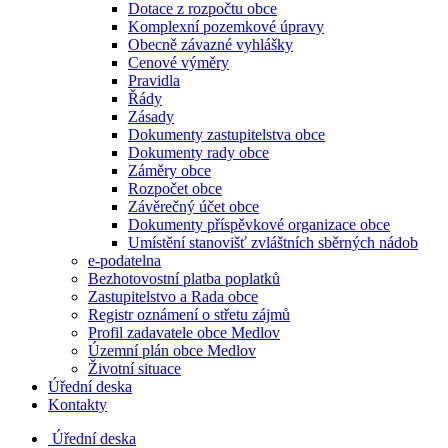
Dotace z rozpočtu obce
Komplexní pozemkové úpravy
Obecně závazné vyhlášky
Cenové výměry
Pravidla
Řády
Zásady
Dokumenty zastupitelstva obce
Dokumenty rady obce
Záměry obce
Rozpočet obce
Závěrečný účet obce
Dokumenty příspěvkové organizace obce
Umístění stanovišť zvláštních sběrných nádob
e-podatelna
Bezhotovostní platba poplatků
Zastupitelstvo a Rada obce
Registr oznámení o střetu zájmů
Profil zadavatele obce Medlov
Územní plán obce Medlov
Životní situace
Úřední deska
Kontakty
Úřední deska