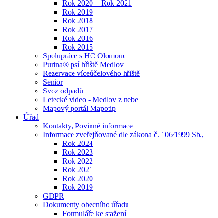
Rok 2020 + Rok 2021
Rok 2019
Rok 2018
Rok 2017
Rok 2016
Rok 2015
Spolupráce s HC Olomouc
Purina® psí hřiště Medlov
Rezervace víceúčelového hřiště
Senior
Svoz odpadů
Letecké video - Medlov z nebe
Mapový portál Mapotip
Úřad
Kontakty, Povinné informace
Informace zveřejňované dle zákona č. 106⁄1999 Sb.,
Rok 2024
Rok 2023
Rok 2022
Rok 2021
Rok 2020
Rok 2019
GDPR
Dokumenty obecního úřadu
Formuláře ke stažení