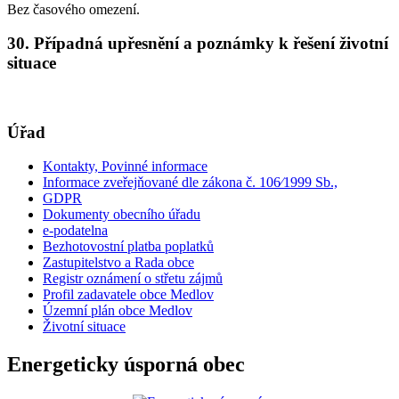
Bez časového omezení.
30. Případná upřesnění a poznámky k řešení životní
situace
Úřad
Kontakty, Povinné informace
Informace zveřejňované dle zákona č. 106⁄1999 Sb.,
GDPR
Dokumenty obecního úřadu
e-podatelna
Bezhotovostní platba poplatků
Zastupitelstvo a Rada obce
Registr oznámení o střetu zájmů
Profil zadavatele obce Medlov
Územní plán obce Medlov
Životní situace
Energeticky úsporná obec