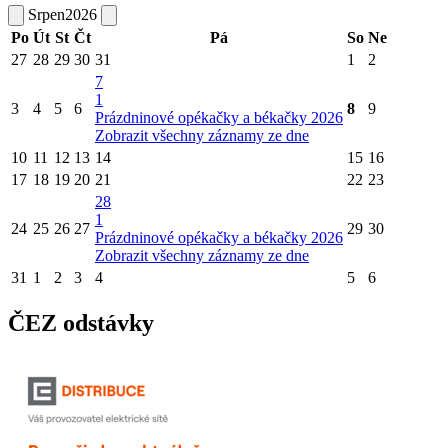
Srpen
2026
Po
Út
St
Čt
Pá
So
Ne
27
28
29
30
31
1
2
7
1
3
4
5
6
8
9
Prázdninové opékačky a békačky 2026
Zobrazit všechny záznamy ze dne
10
11
12
13
14
15
16
17
18
19
20
21
22
23
28
1
24
25
26
27
29
30
Prázdninové opékačky a békačky 2026
Zobrazit všechny záznamy ze dne
31
1
2
3
4
5
6
ČEZ odstávky