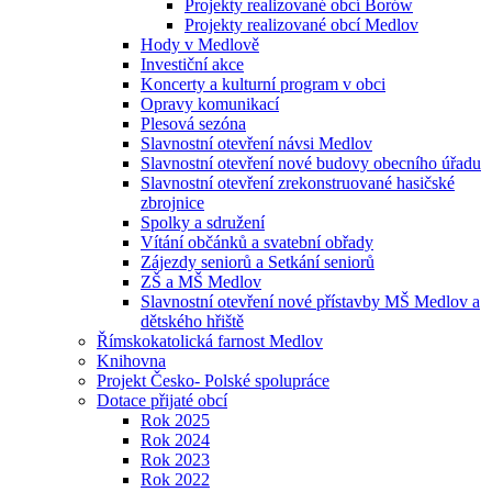
Projekty realizované obcí Borów
Projekty realizované obcí Medlov
Hody v Medlově
Investiční akce
Koncerty a kulturní program v obci
Opravy komunikací
Plesová sezóna
Slavnostní otevření návsi Medlov
Slavnostní otevření nové budovy obecního úřadu
Slavnostní otevření zrekonstruované hasičské
zbrojnice
Spolky a sdružení
Vítání občánků a svatební obřady
Zájezdy seniorů a Setkání seniorů
ZŠ a MŠ Medlov
Slavnostní otevření nové přístavby MŠ Medlov a
dětského hřiště
Římskokatolická farnost Medlov
Knihovna
Projekt Česko- Polské spolupráce
Dotace přijaté obcí
Rok 2025
Rok 2024
Rok 2023
Rok 2022