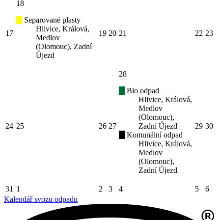
18
Separované plasty
Hlivice, Králová,
17
19
20
21
22
23
Medlov
(Olomouc), Zadní
Újezd
28
Bio odpad
Hlivice, Králová,
Medlov
(Olomouc),
24
25
26
27
Zadní Újezd
29
30
Komunální odpad
Hlivice, Králová,
Medlov
(Olomouc),
Zadní Újezd
31
1
2
3
4
5
6
Kalendář svozu odpadu