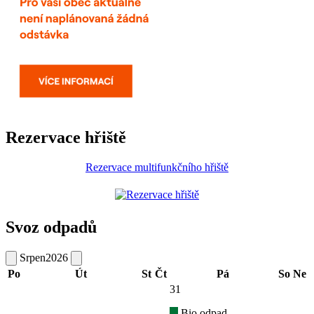
Rezervace hřiště
Rezervace multifunkčního hřiště
Svoz odpadů
Srpen
2026
Po
Út
St
Čt
Pá
So
Ne
31
Bio odpad