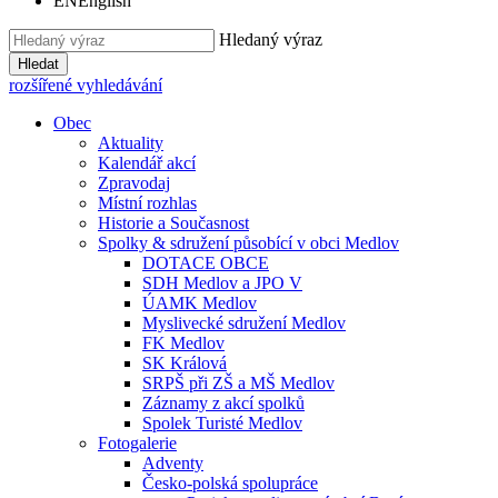
EN
English
Hledaný výraz
Hledat
rozšířené vyhledávání
Obec
Aktuality
Kalendář akcí
Zpravodaj
Místní rozhlas
Historie a Současnost
Spolky & sdružení působící v obci Medlov
DOTACE OBCE
SDH Medlov a JPO V
ÚAMK Medlov
Myslivecké sdružení Medlov
FK Medlov
SK Králová
SRPŠ při ZŠ a MŠ Medlov
Záznamy z akcí spolků
Spolek Turisté Medlov
Fotogalerie
Adventy
Česko-polská spolupráce