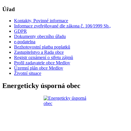
Úřad
Kontakty, Povinné informace
Informace zveřejňované dle zákona č. 106⁄1999 Sb.,
GDPR
Dokumenty obecního úřadu
e-podatelna
Bezhotovostní platba poplatků
Zastupitelstvo a Rada obce
Registr oznámení o střetu zájmů
Profil zadavatele obce Medlov
Územní plán obce Medlov
Životní situace
Energeticky úsporná obec