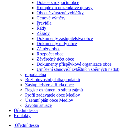
Dotace z rozpočtu obce
Komplexní pozemkové úpravy
Obecně závazné vyhlášky
Cenové výměry
Pravidla
Řády
Zásady
Dokumenty zastupitelstva obce
Dokumenty rady obce
Záměry obce
Rozpočet obce
Závěrečný účet obce
Dokumenty příspěvkové organizace obce
Umístění stanovišť zvláštních sběrných nádob
e-podatelna
Bezhotovostní platba poplatků
Zastupitelstvo a Rada obce
Registr oznámení o střetu zájmů
Profil zadavatele obce Medlov
Územní plán obce Medlov
Životní situace
Úřední deska
Kontakty
Úřední deska