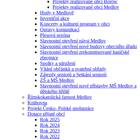
Projekty realizované obcí Borów
Projekty realizované obcí Medlov
Hody v Medlově
Investiční akce
Koncerty a kulturní program v obci
Opravy komunikací
Plesová sezóna
Slavnostní otevření návsi Medlov
Slavnostní otevření nové budovy obecního úřadu
Slavnostní otevření zrekonstruované hasičské
zbrojnice
Spolky a sdružení
Vítání občánků a svatební obřady
Zájezdy seniorů a Setkání seniorů
ZŠ a MŠ Medlov
Slavnostní otevření nové přístavby MŠ Medlov a
dětského hřiště
Římskokatolická farnost Medlov
Knihovna
Projekt Česko- Polské spolupráce
Dotace přijaté obcí
Rok 2025
Rok 2024
Rok 2023
Rok 2022