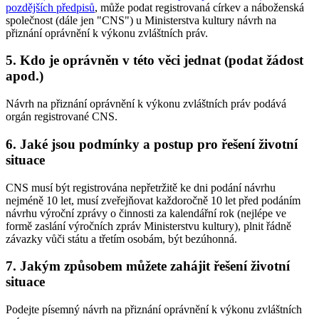
pozdějších předpisů
, může podat registrovaná církev a náboženská
společnost (dále jen "CNS") u Ministerstva kultury návrh na
přiznání oprávnění k výkonu zvláštních práv.
5. Kdo je oprávněn v této věci jednat (podat žádost
apod.)
Návrh na přiznání oprávnění k výkonu zvláštních práv podává
orgán registrované CNS.
6. Jaké jsou podmínky a postup pro řešení životní
situace
CNS musí být registrována nepřetržitě ke dni podání návrhu
nejméně 10 let, musí zveřejňovat každoročně 10 let před podáním
návrhu výroční zprávy o činnosti za kalendářní rok (nejlépe ve
formě zaslání výročních zpráv Ministerstvu kultury), plnit řádně
závazky vůči státu a třetím osobám, být bezúhonná.
7. Jakým způsobem můžete zahájit řešení životní
situace
Podejte písemný návrh na přiznání oprávnění k výkonu zvláštních