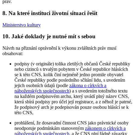
práv.
8. Na které instituci životní situaci řešit
Ministerstvo kultury
10. Jaké doklady je nutné mít s sebou
Návrh na přiznání oprávnění k výkonu zvláštních práv musí
obsahovat:
podpisy (v originále) tolika zletilých občanů České republiky
nebo cizinců s trvalým pobytem v České republice hlásících
se k této CNS, kolik činí nejméně jedno promile obyvatel
České republiky podle posledního sčítání lidu, s uvedením
jejich osobních údajů (podle
zákona o církvích a
náboženských společnostech
) a s uvedením totožného textu
na každém podpisovém archu, který uvádí plný název CNS,
která sbírá podpisy pro účel její registrace, a z něhož je patrné,
že podpisový arch je podepisován pouze osobou hlásící se k
této CNS,
prohlášení, že dosavadní činnost CNS jako právnické osoby
neodporuje podmínkám stanoveným
zákonem o církvích a
náboženských společnostech
, a že CNS plní řádně závazky