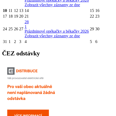
Prázdninové opékačky a békačky 2026
Zobrazit všechny záznamy ze dne
10
11
12
13
14
15
16
17
18
19
20
21
22
23
28
1
24
25
26
27
29
30
Prázdninové opékačky a békačky 2026
Zobrazit všechny záznamy ze dne
31
1
2
3
4
5
6
ČEZ odstávky