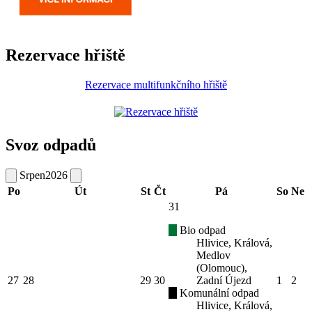
Rezervace hřiště
Rezervace multifunkčního hřiště
Svoz odpadů
Srpen
2026
Po
Út
St
Čt
Pá
So
Ne
31
Bio odpad
Hlivice, Králová,
Medlov
(Olomouc),
27
28
29
30
Zadní Újezd
1
2
Komunální odpad
Hlivice, Králová,