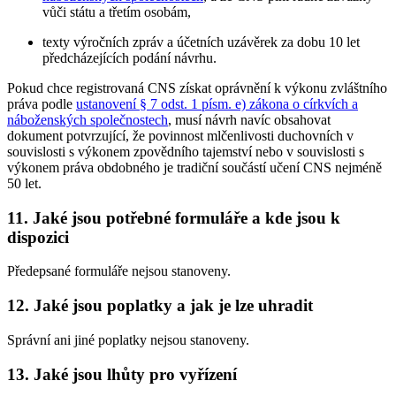
vůči státu a třetím osobám,
texty výročních zpráv a účetních uzávěrek za dobu 10 let
předcházejících podání návrhu.
Pokud chce registrovaná CNS získat oprávnění k výkonu zvláštního
práva podle
ustanovení § 7 odst. 1 písm. e) zákona o církvích a
náboženských společnostech
, musí návrh navíc obsahovat
dokument potvrzující, že povinnost mlčenlivosti duchovních v
souvislosti s výkonem zpovědního tajemství nebo v souvislosti s
výkonem práva obdobného je tradiční součástí učení CNS nejméně
50 let.
11. Jaké jsou potřebné formuláře a kde jsou k
dispozici
Předepsané formuláře nejsou stanoveny.
12. Jaké jsou poplatky a jak je lze uhradit
Správní ani jiné poplatky nejsou stanoveny.
13. Jaké jsou lhůty pro vyřízení