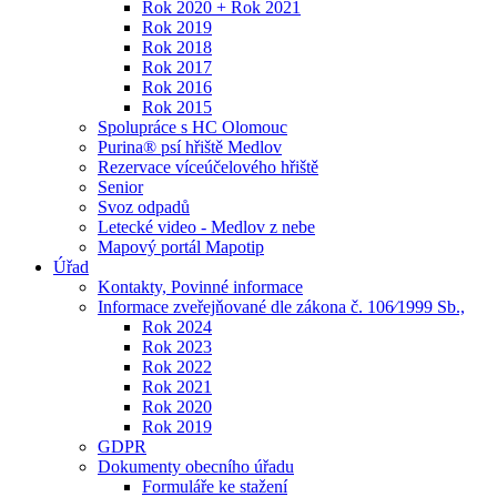
Rok 2020 + Rok 2021
Rok 2019
Rok 2018
Rok 2017
Rok 2016
Rok 2015
Spolupráce s HC Olomouc
Purina® psí hřiště Medlov
Rezervace víceúčelového hřiště
Senior
Svoz odpadů
Letecké video - Medlov z nebe
Mapový portál Mapotip
Úřad
Kontakty, Povinné informace
Informace zveřejňované dle zákona č. 106⁄1999 Sb.,
Rok 2024
Rok 2023
Rok 2022
Rok 2021
Rok 2020
Rok 2019
GDPR
Dokumenty obecního úřadu
Formuláře ke stažení