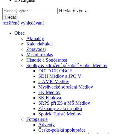
EN
English
Hledaný výraz
Hledat
rozšířené vyhledávání
Obec
Aktuality
Kalendář akcí
Zpravodaj
Místní rozhlas
Historie a Současnost
Spolky & sdružení působící v obci Medlov
DOTACE OBCE
SDH Medlov a JPO V
ÚAMK Medlov
Myslivecké sdružení Medlov
FK Medlov
SK Králová
SRPŠ při ZŠ a MŠ Medlov
Záznamy z akcí spolků
Spolek Turisté Medlov
Fotogalerie
Adventy
Česko-polská spolupráce