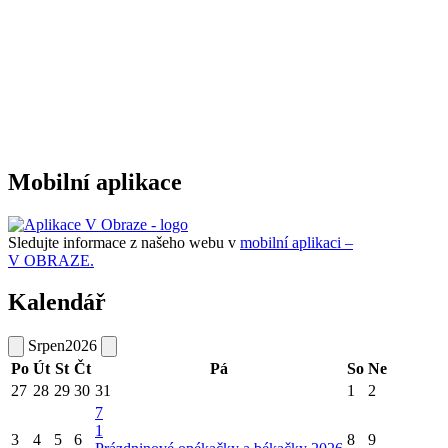
Mobilní aplikace
Sledujte informace z našeho webu v
mobilní aplikaci –
V OBRAZE.
Kalendář
Srpen
2026
Po
Út
St
Čt
Pá
So
Ne
27
28
29
30
31
1
2
7
1
3
4
5
6
8
9