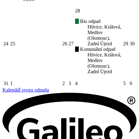
28
Bio odpad
Hlivice, Králová,
Medlov
(Olomouc),
24
25
26
27
Zadní Újezd
29
30
Komunální odpad
Hlivice, Králová,
Medlov
(Olomouc),
Zadní Újezd
31
1
2
3
4
5
6
Kalendář svozu odpadu