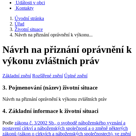
Události v obci
Kontakty
Úvodní stránka
Úřad
Životní situace
Návrh na přiznání oprávnění k výkonu...
Návrh na přiznání oprávnění k
výkonu zvláštních práv
Základní znění
Rozšířené znění
Úplné znění
3. Pojmenování (název) životní situace
Návrh na přiznání oprávnění k výkonu zvláštních práv
4. Základní informace k životní situaci
Podle
zákona č. 3/2002 Sb., o svobodě náboženského vyznání a
postavení církví a náboženských společností a o změně některých
zákonů (zákon o církvích a náboženských společnostech), ve znění