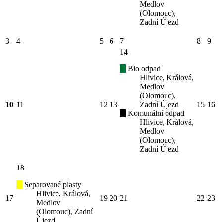
Medlov
(Olomouc),
Zadní Újezd
3
4
5
6
7
8
9
14
Bio odpad
Hlivice, Králová,
Medlov
(Olomouc),
10
11
12
13
Zadní Újezd
15
16
Komunální odpad
Hlivice, Králová,
Medlov
(Olomouc),
Zadní Újezd
18
Separované plasty
Hlivice, Králová,
17
19
20
21
22
23
Medlov
(Olomouc), Zadní
Újezd