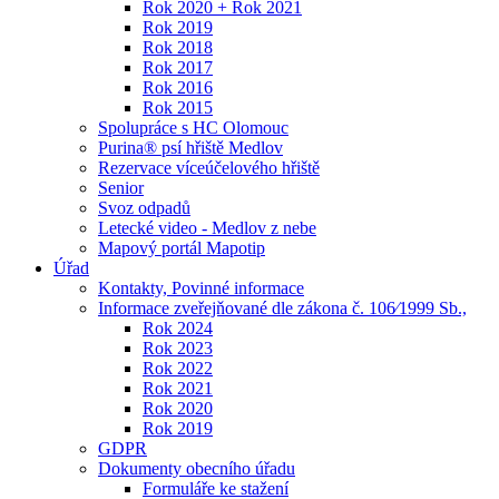
Rok 2020 + Rok 2021
Rok 2019
Rok 2018
Rok 2017
Rok 2016
Rok 2015
Spolupráce s HC Olomouc
Purina® psí hřiště Medlov
Rezervace víceúčelového hřiště
Senior
Svoz odpadů
Letecké video - Medlov z nebe
Mapový portál Mapotip
Úřad
Kontakty, Povinné informace
Informace zveřejňované dle zákona č. 106⁄1999 Sb.,
Rok 2024
Rok 2023
Rok 2022
Rok 2021
Rok 2020
Rok 2019
GDPR
Dokumenty obecního úřadu
Formuláře ke stažení