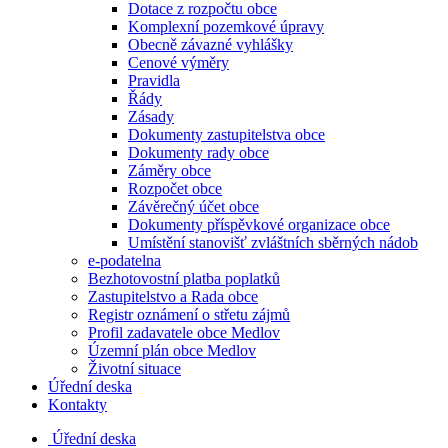
Dotace z rozpočtu obce
Komplexní pozemkové úpravy
Obecně závazné vyhlášky
Cenové výměry
Pravidla
Řády
Zásady
Dokumenty zastupitelstva obce
Dokumenty rady obce
Záměry obce
Rozpočet obce
Závěrečný účet obce
Dokumenty příspěvkové organizace obce
Umístění stanovišť zvláštních sběrných nádob
e-podatelna
Bezhotovostní platba poplatků
Zastupitelstvo a Rada obce
Registr oznámení o střetu zájmů
Profil zadavatele obce Medlov
Územní plán obce Medlov
Životní situace
Úřední deska
Kontakty
Úřední deska