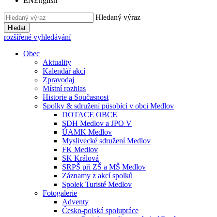
EN
English
Hledaný výraz
Hledat
rozšířené vyhledávání
Obec
Aktuality
Kalendář akcí
Zpravodaj
Místní rozhlas
Historie a Současnost
Spolky & sdružení působící v obci Medlov
DOTACE OBCE
SDH Medlov a JPO V
ÚAMK Medlov
Myslivecké sdružení Medlov
FK Medlov
SK Králová
SRPŠ při ZŠ a MŠ Medlov
Záznamy z akcí spolků
Spolek Turisté Medlov
Fotogalerie
Adventy
Česko-polská spolupráce