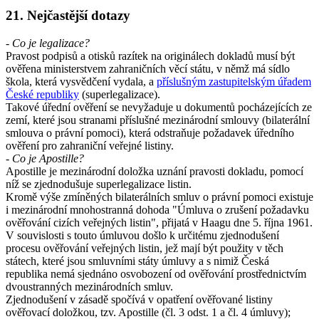
21. Nejčastější dotazy
- Co je legalizace?
Pravost podpisů a otisků razítek na originálech dokladů musí být
ověřena ministerstvem zahraničních věcí státu, v němž má sídlo
škola, která vysvědčení vydala, a
příslušným zastupitelským úřadem
České republiky
(superlegalizace).
Takové úřední ověření se nevyžaduje u dokumentů pocházejících ze
zemí, které jsou stranami příslušné mezinárodní smlouvy (bilaterální
smlouva o právní pomoci), která odstraňuje požadavek úředního
ověření pro zahraniční veřejné listiny.
- Co je Apostille?
Apostille je mezinárodní doložka uznání pravosti dokladu, pomocí
níž se zjednodušuje superlegalizace listin.
Kromě výše zmíněných bilaterálních smluv o právní pomoci existuje
i mezinárodní mnohostranná dohoda "Úmluva o zrušení požadavku
ověřování cizích veřejných listin", přijatá v Haagu dne 5. října 1961.
V souvislosti s touto úmluvou došlo k určitému zjednodušení
procesu ověřování veřejných listin, jež mají být použity v těch
státech, které jsou smluvními státy úmluvy a s nimiž Česká
republika nemá sjednáno osvobození od ověřování prostřednictvím
dvoustranných mezinárodních smluv.
Zjednodušení v zásadě spočívá v opatření ověřované listiny
ověřovací doložkou, tzv. Apostille (čl. 3 odst. 1 a čl. 4 úmluvy);