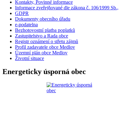
Kontakty, Povinné informace
Informace zveřejňované dle zákona č. 106⁄1999 Sb.,
GDPR
Dokumenty obecního úřadu
e-podatelna
Bezhotovostní platba poplatků
Zastupitelstvo a Rada obce
Registr oznámení o střetu zájmů
Profil zadavatele obce Medlov
Územní plán obce Medlov
Životní situace
Energeticky úsporná obec