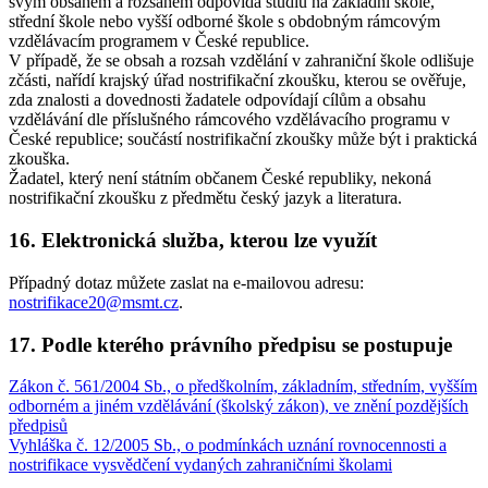
svým obsahem a rozsahem odpovídá studiu na základní škole,
střední škole nebo vyšší odborné škole s obdobným rámcovým
vzdělávacím programem v České republice.
V případě, že se obsah a rozsah vzdělání v zahraniční škole odlišuje
zčásti, nařídí krajský úřad nostrifikační zkoušku, kterou se ověřuje,
zda znalosti a dovednosti žadatele odpovídají cílům a obsahu
vzdělávání dle příslušného rámcového vzdělávacího programu v
České republice; součástí nostrifikační zkoušky může být i praktická
zkouška.
Žadatel, který není státním občanem České republiky, nekoná
nostrifikační zkoušku z předmětu český jazyk a literatura.
16. Elektronická služba, kterou lze využít
Případný dotaz můžete zaslat na e-mailovou adresu:
nostrifikace20@msmt.cz
.
17. Podle kterého právního předpisu se postupuje
Zákon č. 561/2004 Sb., o předškolním, základním, středním, vyšším
odborném a jiném vzdělávání (školský zákon), ve znění pozdějších
předpisů
Vyhláška č. 12/2005 Sb., o podmínkách uznání rovnocennosti a
nostrifikace vysvědčení vydaných zahraničními školami