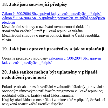
18. Jaké jsou související předpisy
Zákon č. 500/2004 Sb., správní řád, ve znění pozdějších předpisů
Zákon č. 634/2004 Sb., o správních poplatcích, ve znění pozdějších
předpisů
Mezinárodní smlouvy o uznávání rovnocennosti dokladů o
dosaženém vzdělání, jimiž je Česká republika vázána
Mezinárodní smlouvy o právní pomoci, jimiž je Česká republika
vázána
19. Jaké jsou opravné prostředky a jak se uplatňují
Opravné prostředky jsou dány
zákonem č. 500/2004 Sb., správní
řád, ve znění pozdějších předpisů
.
20. Jaké sankce mohou být uplatněny v případě
nedodržení povinností
Pokud se obsah a rozsah vzdělání v zahraniční škole (v porovnání s
obdobným rámcovým vzdělávacím programem v České republice)
podstatně odlišuje, krajský úřad žádost zamítne.
Krajský úřad žádost o nostrifikaci zamítne také v případě, že žadatel
nevykoná nostrifikační zkoušku úspěšně.