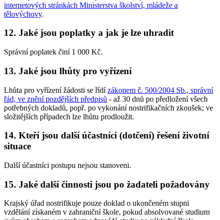
internetových stránkách Ministerstva školství, mládeže a
tělovýchovy
.
12. Jaké jsou poplatky a jak je lze uhradit
Správní poplatek činí 1 000 Kč.
13. Jaké jsou lhůty pro vyřízení
Lhůta pro vyřízení žádosti se řídí
zákonem č. 500/2004 Sb., správní
řád, ve znění pozdějších předpisů
- až 30 dnů po předložení všech
potřebných dokladů, popř. po vykonání nostrifikačních zkoušek; ve
složitějších případech lze lhůtu prodloužit.
14. Kteří jsou další účastníci (dotčení) řešení životní
situace
Další účastníci postupu nejsou stanoveni.
15. Jaké další činnosti jsou po žadateli požadovány
Krajský úřad nostrifikuje pouze doklad o ukončeném stupni
vzdělání získaném v zahraniční škole, pokud absolvované studium