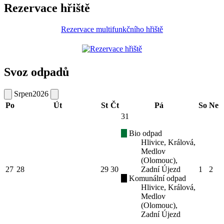
Rezervace hřiště
Rezervace multifunkčního hřiště
Svoz odpadů
Srpen
2026
Po
Út
St
Čt
Pá
So
Ne
31
Bio odpad
Hlivice, Králová,
Medlov
(Olomouc),
27
28
29
30
Zadní Újezd
1
2
Komunální odpad
Hlivice, Králová,
Medlov
(Olomouc),
Zadní Újezd