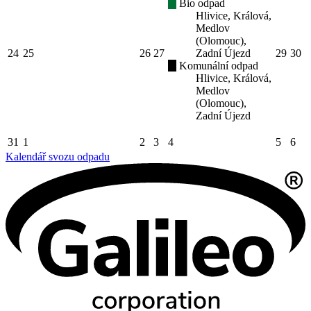
Bio odpad
Hlivice, Králová,
Medlov
(Olomouc),
24
25
26
27
Zadní Újezd
29
30
Komunální odpad
Hlivice, Králová,
Medlov
(Olomouc),
Zadní Újezd
31
1
2
3
4
5
6
Kalendář svozu odpadu