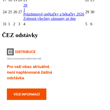
28
1
24
25
26
27
29
30
Prázdninové opékačky a békačky 2026
Zobrazit všechny záznamy ze dne
31
1
2
3
4
5
6
ČEZ odstávky