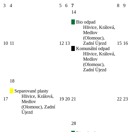
3
4
5
6
7
8
9
14
Bio odpad
Hlivice, Králová,
Medlov
(Olomouc),
10
11
12
13
Zadní Újezd
15
16
Komunální odpad
Hlivice, Králová,
Medlov
(Olomouc),
Zadní Újezd
18
Separované plasty
Hlivice, Králová,
17
19
20
21
22
23
Medlov
(Olomouc), Zadní
Újezd
28