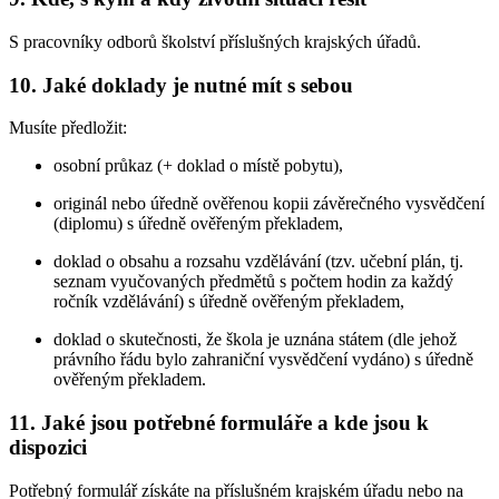
S pracovníky odborů školství příslušných krajských úřadů.
10. Jaké doklady je nutné mít s sebou
Musíte předložit:
osobní průkaz (+ doklad o místě pobytu),
originál nebo úředně ověřenou kopii závěrečného vysvědčení
(diplomu) s úředně ověřeným překladem,
doklad o obsahu a rozsahu vzdělávání (tzv. učební plán, tj.
seznam vyučovaných předmětů s počtem hodin za každý
ročník vzdělávání) s úředně ověřeným překladem,
doklad o skutečnosti, že škola je uznána státem (dle jehož
právního řádu bylo zahraniční vysvědčení vydáno) s úředně
ověřeným překladem.
11. Jaké jsou potřebné formuláře a kde jsou k
dispozici
Potřebný formulář získáte na příslušném krajském úřadu nebo na