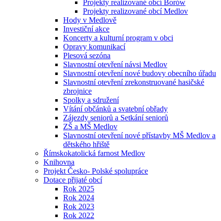
Projekty realizované obcí Borów
Projekty realizované obcí Medlov
Hody v Medlově
Investiční akce
Koncerty a kulturní program v obci
Opravy komunikací
Plesová sezóna
Slavnostní otevření návsi Medlov
Slavnostní otevření nové budovy obecního úřadu
Slavnostní otevření zrekonstruované hasičské
zbrojnice
Spolky a sdružení
Vítání občánků a svatební obřady
Zájezdy seniorů a Setkání seniorů
ZŠ a MŠ Medlov
Slavnostní otevření nové přístavby MŠ Medlov a
dětského hřiště
Římskokatolická farnost Medlov
Knihovna
Projekt Česko- Polské spolupráce
Dotace přijaté obcí
Rok 2025
Rok 2024
Rok 2023
Rok 2022