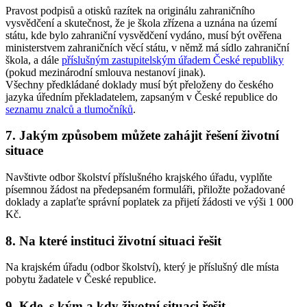
Pravost podpisů a otisků razítek na originálu zahraničního
vysvědčení a skutečnost, že je škola zřízena a uznána na území
státu, kde bylo zahraniční vysvědčení vydáno, musí být ověřena
ministerstvem zahraničních věcí státu, v němž má sídlo zahraniční
škola, a dále
příslušným zastupitelským úřadem České republiky
(pokud mezinárodní smlouva nestanoví jinak).
Všechny předkládané doklady musí být přeloženy do českého
jazyka úředním překladatelem, zapsaným v České republice do
seznamu znalců a tlumočníků
.
7. Jakým způsobem můžete zahájit řešení životní
situace
Navštivte odbor školství příslušného krajského úřadu, vyplňte
písemnou žádost na předepsaném formuláři, přiložte požadované
doklady a zaplaťte správní poplatek za přijetí žádosti ve výši 1 000
Kč.
8. Na které instituci životní situaci řešit
Na krajském úřadu (odbor školství), který je příslušný dle místa
pobytu žadatele v České republice.
9. Kde, s kým a kdy životní situaci řešit