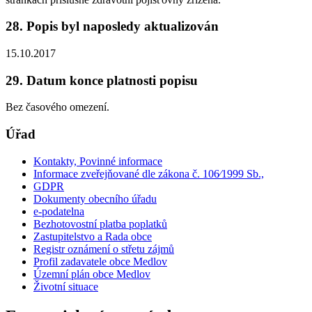
28. Popis byl naposledy aktualizován
15.10.2017
29. Datum konce platnosti popisu
Bez časového omezení.
Úřad
Kontakty, Povinné informace
Informace zveřejňované dle zákona č. 106⁄1999 Sb.,
GDPR
Dokumenty obecního úřadu
e-podatelna
Bezhotovostní platba poplatků
Zastupitelstvo a Rada obce
Registr oznámení o střetu zájmů
Profil zadavatele obce Medlov
Územní plán obce Medlov
Životní situace