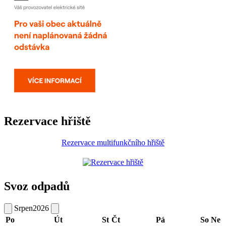
Rezervace hřiště
Rezervace multifunkčního hřiště
Svoz odpadů
Srpen
2026
Po
Út
St
Čt
Pá
So
Ne