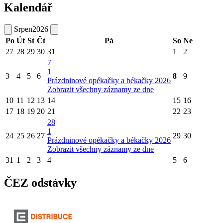
Kalendář
Srpen
2026
Po
Út
St
Čt
Pá
So
Ne
27
28
29
30
31
1
2
7
1
3
4
5
6
8
9
Prázdninové opékačky a békačky 2026
Zobrazit všechny záznamy ze dne
10
11
12
13
14
15
16
17
18
19
20
21
22
23
28
1
24
25
26
27
29
30
Prázdninové opékačky a békačky 2026
Zobrazit všechny záznamy ze dne
31
1
2
3
4
5
6
ČEZ odstávky