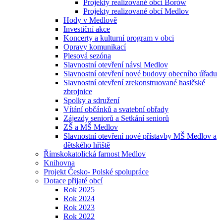
Projekty realizované obcí Borów
Projekty realizované obcí Medlov
Hody v Medlově
Investiční akce
Koncerty a kulturní program v obci
Opravy komunikací
Plesová sezóna
Slavnostní otevření návsi Medlov
Slavnostní otevření nové budovy obecního úřadu
Slavnostní otevření zrekonstruované hasičské
zbrojnice
Spolky a sdružení
Vítání občánků a svatební obřady
Zájezdy seniorů a Setkání seniorů
ZŠ a MŠ Medlov
Slavnostní otevření nové přístavby MŠ Medlov a
dětského hřiště
Římskokatolická farnost Medlov
Knihovna
Projekt Česko- Polské spolupráce
Dotace přijaté obcí
Rok 2025
Rok 2024
Rok 2023
Rok 2022