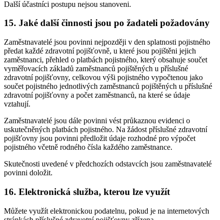
Další účastníci postupu nejsou stanoveni.
15. Jaké další činnosti jsou po žadateli požadovány
Zaměstnavatelé jsou povinni nejpozději v den splatnosti pojistného
předat každé zdravotní pojišťovně, u které jsou pojištěni jejich
zaměstnanci, přehled o platbách pojistného, který obsahuje součet
vyměřovacích základů zaměstnanců pojištěných u příslušné
zdravotní pojišťovny, celkovou výši pojistného vypočtenou jako
součet pojistného jednotlivých zaměstnanců pojištěných u příslušné
zdravotní pojišťovny a počet zaměstnanců, na které se údaje
vztahují.
Zaměstnavatelé jsou dále povinni vést průkaznou evidenci o
uskutečněných platbách pojistného. Na žádost příslušné zdravotní
pojišťovny jsou povinni předložit údaje rozhodné pro výpočet
pojistného včetně rodného čísla každého zaměstnance.
Skutečnosti uvedené v předchozích odstavcích jsou zaměstnavatelé
povinni doložit.
16. Elektronická služba, kterou lze využít
Můžete využít elektronickou podatelnu, pokud je na internetových
stránkách příslušné zdravotní pojišťovny zřízena.