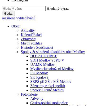
EN
English
Hledaný výraz
Hledat
rozšířené vyhledávání
Obec
Aktuality
Kalendář akcí
Zpravodaj
Místní rozhlas
Historie a Současnost
Spolky & sdružení působící v obci Medlov
DOTACE OBCE
SDH Medlov a JPO V
ÚAMK Medlov
Myslivecké sdružení Medlov
FK Medlov
SK Králová
SRPŠ při ZŠ a MŠ Medlov
Záznamy z akcí spolků
Spolek Turisté Medlov
Fotogalerie
Adventy
Česko-polská spolupráce