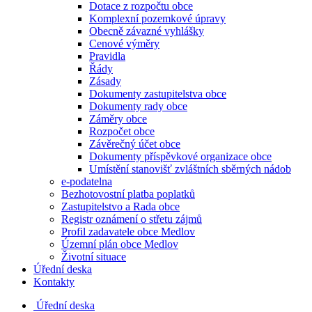
Dotace z rozpočtu obce
Komplexní pozemkové úpravy
Obecně závazné vyhlášky
Cenové výměry
Pravidla
Řády
Zásady
Dokumenty zastupitelstva obce
Dokumenty rady obce
Záměry obce
Rozpočet obce
Závěrečný účet obce
Dokumenty příspěvkové organizace obce
Umístění stanovišť zvláštních sběrných nádob
e-podatelna
Bezhotovostní platba poplatků
Zastupitelstvo a Rada obce
Registr oznámení o střetu zájmů
Profil zadavatele obce Medlov
Územní plán obce Medlov
Životní situace
Úřední deska
Kontakty
Úřední deska