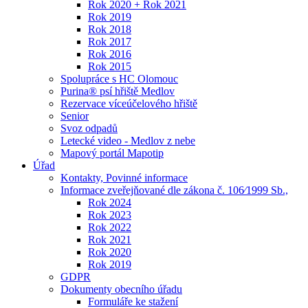
Rok 2020 + Rok 2021
Rok 2019
Rok 2018
Rok 2017
Rok 2016
Rok 2015
Spolupráce s HC Olomouc
Purina® psí hřiště Medlov
Rezervace víceúčelového hřiště
Senior
Svoz odpadů
Letecké video - Medlov z nebe
Mapový portál Mapotip
Úřad
Kontakty, Povinné informace
Informace zveřejňované dle zákona č. 106⁄1999 Sb.,
Rok 2024
Rok 2023
Rok 2022
Rok 2021
Rok 2020
Rok 2019
GDPR
Dokumenty obecního úřadu
Formuláře ke stažení