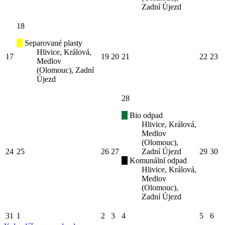
Zadní Újezd
18
Separované plasty
Hlivice, Králová,
17
19
20
21
22
23
Medlov
(Olomouc), Zadní
Újezd
28
Bio odpad
Hlivice, Králová,
Medlov
(Olomouc),
24
25
26
27
Zadní Újezd
29
30
Komunální odpad
Hlivice, Králová,
Medlov
(Olomouc),
Zadní Újezd
31
1
2
3
4
5
6