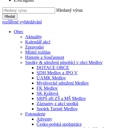
EN
English
Hledaný výraz
Hledat
rozšířené vyhledávání
Obec
Aktuality
Kalendář akcí
Zpravodaj
Místní rozhlas
Historie a Současnost
Spolky & sdružení působící v obci Medlov
DOTACE OBCE
SDH Medlov a JPO V
ÚAMK Medlov
Myslivecké sdružení Medlov
FK Medlov
SK Králová
SRPŠ při ZŠ a MŠ Medlov
Záznamy z akcí spolků
Spolek Turisté Medlov
Fotogalerie
Adventy
Česko-polská spolupráce