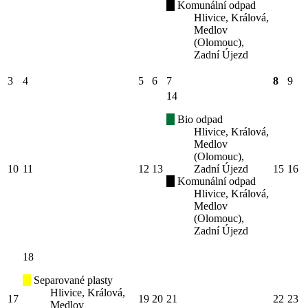
Komunální odpad
Hlivice, Králová,
Medlov
(Olomouc),
Zadní Újezd
3
4
5
6
7
8
9
14
Bio odpad
Hlivice, Králová,
Medlov
(Olomouc),
10
11
12
13
Zadní Újezd
15
16
Komunální odpad
Hlivice, Králová,
Medlov
(Olomouc),
Zadní Újezd
18
Separované plasty
Hlivice, Králová,
17
19
20
21
22
23
Medlov