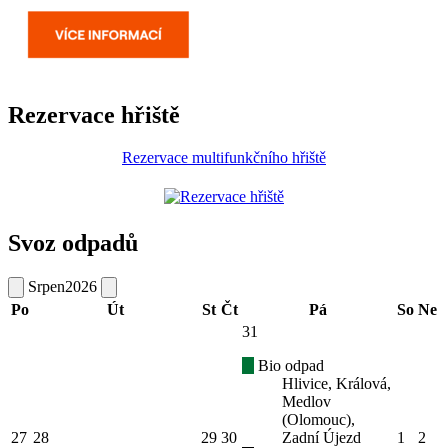
Rezervace hřiště
Rezervace multifunkčního hřiště
Svoz odpadů
Srpen
2026
Po
Út
St
Čt
Pá
So
Ne
31
Bio odpad
Hlivice, Králová,
Medlov
(Olomouc),
27
28
29
30
Zadní Újezd
1
2