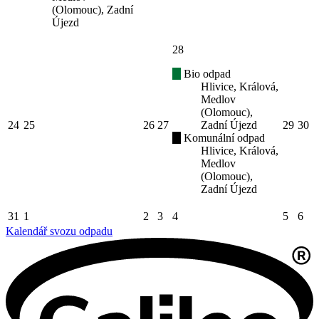
(Olomouc), Zadní
Újezd
28
Bio odpad
Hlivice, Králová,
Medlov
(Olomouc),
24
25
26
27
Zadní Újezd
29
30
Komunální odpad
Hlivice, Králová,
Medlov
(Olomouc),
Zadní Újezd
31
1
2
3
4
5
6
Kalendář svozu odpadu