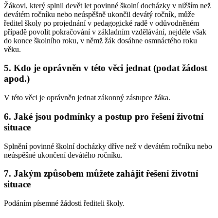
Žákovi, který splnil devět let povinné školní docházky v nižším než
devátém ročníku nebo neúspěšně ukončil devátý ročník, může
ředitel školy po projednání v pedagogické radě v odůvodněném
případě povolit pokračování v základním vzdělávání, nejdéle však
do konce školního roku, v němž žák dosáhne osmnáctého roku
věku.
5. Kdo je oprávněn v této věci jednat (podat žádost
apod.)
V této věci je oprávněn jednat zákonný zástupce žáka.
6. Jaké jsou podmínky a postup pro řešení životní
situace
Splnění povinné školní docházky dříve než v devátém ročníku nebo
neúspěšné ukončení devátého ročníku.
7. Jakým způsobem můžete zahájit řešení životní
situace
Podáním písemné žádosti řediteli školy.