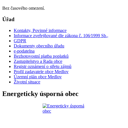
Bez časového omezení.
Úřad
Kontakty, Povinné informace
Informace zveřejňované dle zákona č. 106⁄1999 Sb.,
GDPR
Dokumenty obecního úřadu
e-podatelna
Bezhotovostní platba poplatků
Zastupitelstvo a Rada obce
Registr oznámení o střetu zájmů
Profil zadavatele obce Medlov
Územní plán obce Medlov
Životní situace
Energeticky úsporná obec