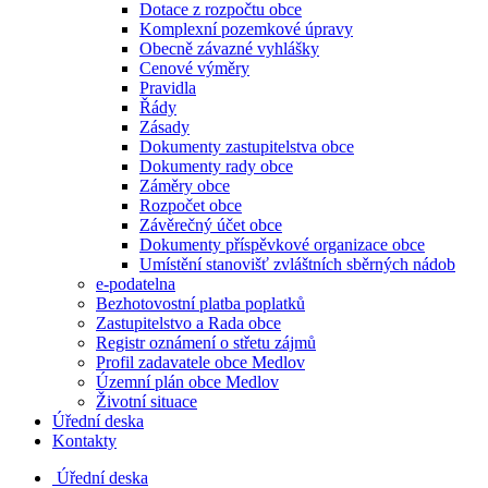
Dotace z rozpočtu obce
Komplexní pozemkové úpravy
Obecně závazné vyhlášky
Cenové výměry
Pravidla
Řády
Zásady
Dokumenty zastupitelstva obce
Dokumenty rady obce
Záměry obce
Rozpočet obce
Závěrečný účet obce
Dokumenty příspěvkové organizace obce
Umístění stanovišť zvláštních sběrných nádob
e-podatelna
Bezhotovostní platba poplatků
Zastupitelstvo a Rada obce
Registr oznámení o střetu zájmů
Profil zadavatele obce Medlov
Územní plán obce Medlov
Životní situace
Úřední deska
Kontakty
Úřední deska