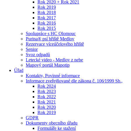
Rok 2020 + Rok 2021
Rok 2019
Rok 2018
Rok 2017
Rok 2016
Rok 2015
Spolupráce s HC Olomouc
Purina® psí hřiště Medlov
Rezervace víceúčelového hřiště
Senior
Svoz odpadů
Letecké video - Medlov z nebe
Mapový portál Mapotip
Úřad
Kontakty, Povinné informace
Informace zveřejňované dle zákona č. 106⁄1999 Sb.,
Rok 2024
Rok 2023
Rok 2022
Rok 2021
Rok 2020
Rok 2019
GDPR
Dokumenty obecního úřadu
Formuláře ke stažení