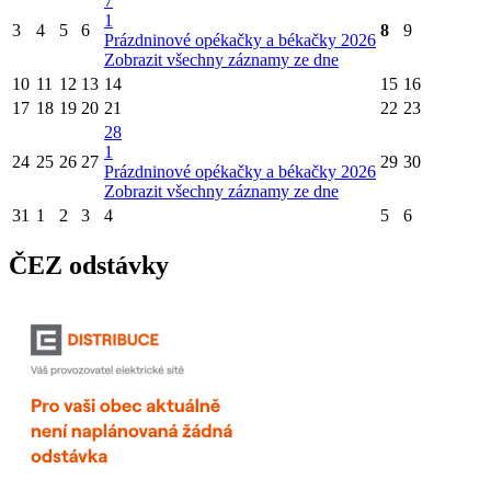
7
1
3
4
5
6
8
9
Prázdninové opékačky a békačky 2026
Zobrazit všechny záznamy ze dne
10
11
12
13
14
15
16
17
18
19
20
21
22
23
28
1
24
25
26
27
29
30
Prázdninové opékačky a békačky 2026
Zobrazit všechny záznamy ze dne
31
1
2
3
4
5
6
ČEZ odstávky