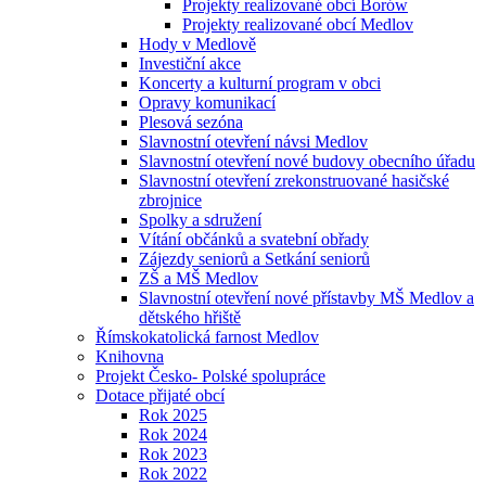
Projekty realizované obcí Borów
Projekty realizované obcí Medlov
Hody v Medlově
Investiční akce
Koncerty a kulturní program v obci
Opravy komunikací
Plesová sezóna
Slavnostní otevření návsi Medlov
Slavnostní otevření nové budovy obecního úřadu
Slavnostní otevření zrekonstruované hasičské
zbrojnice
Spolky a sdružení
Vítání občánků a svatební obřady
Zájezdy seniorů a Setkání seniorů
ZŠ a MŠ Medlov
Slavnostní otevření nové přístavby MŠ Medlov a
dětského hřiště
Římskokatolická farnost Medlov
Knihovna
Projekt Česko- Polské spolupráce
Dotace přijaté obcí
Rok 2025
Rok 2024
Rok 2023
Rok 2022