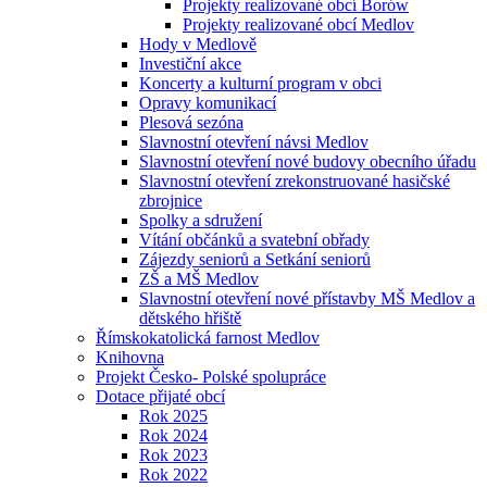
Projekty realizované obcí Borów
Projekty realizované obcí Medlov
Hody v Medlově
Investiční akce
Koncerty a kulturní program v obci
Opravy komunikací
Plesová sezóna
Slavnostní otevření návsi Medlov
Slavnostní otevření nové budovy obecního úřadu
Slavnostní otevření zrekonstruované hasičské
zbrojnice
Spolky a sdružení
Vítání občánků a svatební obřady
Zájezdy seniorů a Setkání seniorů
ZŠ a MŠ Medlov
Slavnostní otevření nové přístavby MŠ Medlov a
dětského hřiště
Římskokatolická farnost Medlov
Knihovna
Projekt Česko- Polské spolupráce
Dotace přijaté obcí
Rok 2025
Rok 2024
Rok 2023
Rok 2022