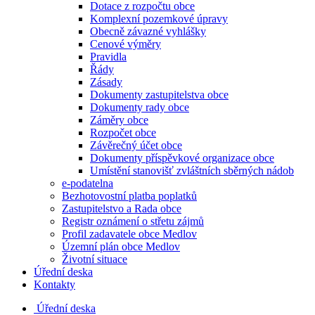
Dotace z rozpočtu obce
Komplexní pozemkové úpravy
Obecně závazné vyhlášky
Cenové výměry
Pravidla
Řády
Zásady
Dokumenty zastupitelstva obce
Dokumenty rady obce
Záměry obce
Rozpočet obce
Závěrečný účet obce
Dokumenty příspěvkové organizace obce
Umístění stanovišť zvláštních sběrných nádob
e-podatelna
Bezhotovostní platba poplatků
Zastupitelstvo a Rada obce
Registr oznámení o střetu zájmů
Profil zadavatele obce Medlov
Územní plán obce Medlov
Životní situace
Úřední deska
Kontakty
Úřední deska