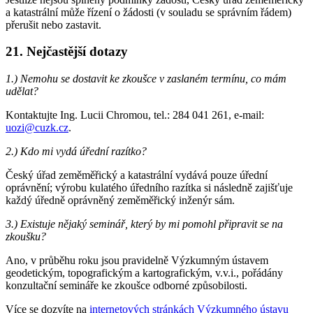
a katastrální může řízení o žádosti (v souladu se správním řádem)
přerušit nebo zastavit.
21. Nejčastější dotazy
1.) Nemohu se dostavit ke zkoušce v zaslaném termínu, co mám
udělat?
Kontaktujte Ing. Lucii Chromou, tel.: 284 041 261, e-mail:
uozi@cuzk.cz
.
2.) Kdo mi vydá úřední razítko?
Český úřad zeměměřický a katastrální vydává pouze úřední
oprávnění; výrobu kulatého úředního razítka si následně zajišťuje
každý úředně oprávněný zeměměřický inženýr sám.
3.) Existuje nějaký seminář, který by mi pomohl připravit se na
zkoušku?
Ano, v průběhu roku jsou pravidelně Výzkumným ústavem
geodetickým, topografickým a kartografickým, v.v.i., pořádány
konzultační semináře ke zkoušce odborné způsobilosti.
Více se dozvíte na
internetových stránkách Výzkumného ústavu