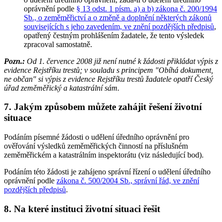
oprávnění podle
§ 13 odst. 1 písm. a) a b) zákona č. 200/1994
Sb., o zeměměřictví a o změně a doplnění některých zákonů
souvisejících s jeho zavedením, ve znění pozdějších předpisů
,
opatřený čestným prohlášením žadatele, že tento výsledek
zpracoval samostatně.
Pozn.:
Od 1. července 2008 již není nutné k žádosti přikládat výpis z
evidence Rejstříku trestů; v souladu s principem "Obíhá dokument,
ne občan" si výpis z evidence Rejstříku trestů žadatele opatří Český
úřad zeměměřický a katastrální sám.
7. Jakým způsobem můžete zahájit řešení životní
situace
Podáním písemné žádosti o udělení úředního oprávnění pro
ověřování výsledků zeměměřických činností na příslušném
zeměměřickém a katastrálním inspektorátu (viz následující bod).
Podáním této žádosti je zahájeno správní řízení o udělení úředního
oprávnění podle
zákona č. 500/2004 Sb., správní řád, ve znění
pozdějších předpisů
.
8. Na které instituci životní situaci řešit