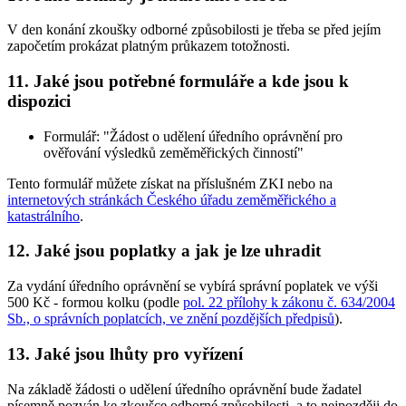
V den konání zkoušky odborné způsobilosti je třeba se před jejím
započetím prokázat platným průkazem totožnosti.
11. Jaké jsou potřebné formuláře a kde jsou k
dispozici
Formulář: "Žádost o udělení úředního oprávnění pro
ověřování výsledků zeměměřických činností"
Tento formulář můžete získat na příslušném ZKI nebo na
internetových stránkách Českého úřadu zeměměřického a
katastrálního
.
12. Jaké jsou poplatky a jak je lze uhradit
Za vydání úředního oprávnění se vybírá správní poplatek ve výši
500 Kč - formou kolku (podle
pol. 22 přílohy k zákonu č. 634/2004
Sb., o správních poplatcích, ve znění pozdějších předpisů
).
13. Jaké jsou lhůty pro vyřízení
Na základě žádosti o udělení úředního oprávnění bude žadatel
písemně pozván ke zkoušce odborné způsobilosti, a to nejpozději do