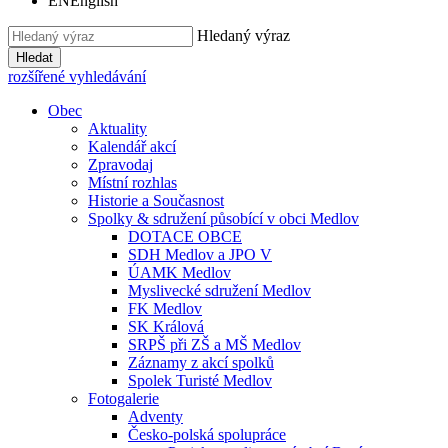
EN
English
Hledaný výraz
Hledat
rozšířené vyhledávání
Obec
Aktuality
Kalendář akcí
Zpravodaj
Místní rozhlas
Historie a Současnost
Spolky & sdružení působící v obci Medlov
DOTACE OBCE
SDH Medlov a JPO V
ÚAMK Medlov
Myslivecké sdružení Medlov
FK Medlov
SK Králová
SRPŠ při ZŠ a MŠ Medlov
Záznamy z akcí spolků
Spolek Turisté Medlov
Fotogalerie
Adventy
Česko-polská spolupráce