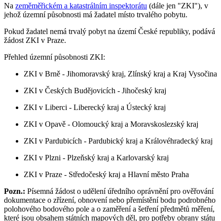
Na
zeměměřickém a katastrálním inspektorátu
(dále jen "ZKI"), v
jehož územní působnosti má žadatel místo trvalého pobytu.
Pokud žadatel nemá trvalý pobyt na území České republiky, podává
žádost ZKI v Praze.
Přehled územní působnosti ZKI:
ZKI v Brně - Jihomoravský kraj, Zlínský kraj a Kraj Vysočina
ZKI v Českých Budějovicích - Jihočeský kraj
ZKI v Liberci - Liberecký kraj a Ústecký kraj
ZKI v Opavě - Olomoucký kraj a Moravskoslezský kraj
ZKI v Pardubicích - Pardubický kraj a Královéhradecký kraj
ZKI v Plzni - Plzeňský kraj a Karlovarský kraj
ZKI v Praze - Středočeský kraj a Hlavní město Praha
Pozn.:
Písemná žádost o udělení úředního oprávnění pro ověřování
dokumentace o zřízení, obnovení nebo přemístění bodu podrobného
polohového bodového pole a o zaměření a šetření předmětů měření,
které jsou obsahem státních mapových děl, pro potřeby obrany státu