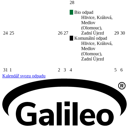
28
Bio odpad
Hlivice, Králová,
Medlov
(Olomouc),
24
25
26
27
Zadní Újezd
29
30
Komunální odpad
Hlivice, Králová,
Medlov
(Olomouc),
Zadní Újezd
31
1
2
3
4
5
6
Kalendář svozu odpadu