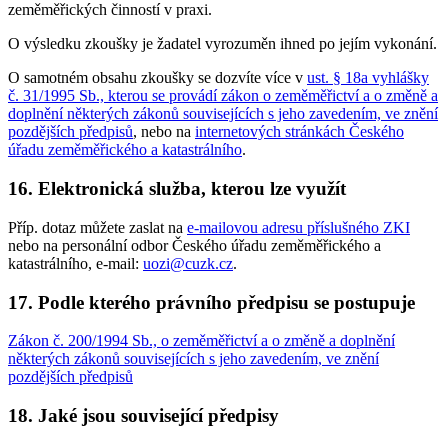
zeměměřických činností v praxi.
O výsledku zkoušky je žadatel vyrozuměn ihned po jejím vykonání.
O samotném obsahu zkoušky se dozvíte více v
ust. § 18a vyhlášky
č. 31/1995 Sb., kterou se provádí zákon o zeměměřictví a o změně a
doplnění některých zákonů souvisejících s jeho zavedením, ve znění
pozdějších předpisů
, nebo na
internetových stránkách Českého
úřadu zeměměřického a katastrálního
.
16. Elektronická služba, kterou lze využít
Příp. dotaz můžete zaslat na
e-mailovou adresu příslušného ZKI
nebo na personální odbor Českého úřadu zeměměřického a
katastrálního, e-mail:
uozi@cuzk.cz
.
17. Podle kterého právního předpisu se postupuje
Zákon č. 200/1994 Sb., o zeměměřictví a o změně a doplnění
některých zákonů souvisejících s jeho zavedením, ve znění
pozdějších předpisů
18. Jaké jsou související předpisy