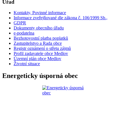
Úřad
Kontakty, Povinné informace
Informace zveřejňované dle zákona č. 106⁄1999 Sb.,
GDPR
Dokumenty obecního úřadu
e-podatelna
Bezhotovostní platba poplatků
Zastupitelstvo a Rada obce
Registr oznámení o střetu zájmů
Profil zadavatele obce Medlov
Územní plán obce Medlov
Životní situace
Energeticky úsporná obec