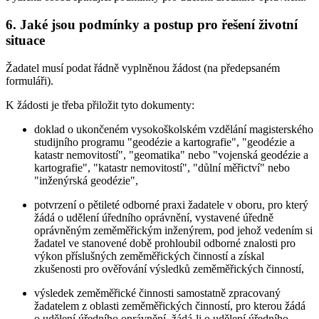
6. Jaké jsou podmínky a postup pro řešení životní
situace
Žadatel musí podat řádně vyplněnou žádost (na předepsaném
formuláři).
K žádosti je třeba přiložit tyto dokumenty:
doklad o ukončeném vysokoškolském vzdělání magisterského
studijního programu "geodézie a kartografie", "geodézie a
katastr nemovitostí", "geomatika" nebo "vojenská geodézie a
kartografie", "katastr nemovitostí", "důlní měřictví" nebo
"inženýrská geodézie",
potvrzení o pětileté odborné praxi žadatele v oboru, pro který
žádá o udělení úředního oprávnění, vystavené úředně
oprávněným zeměměřickým inženýrem, pod jehož vedením si
žadatel ve stanovené době prohloubil odborné znalosti pro
výkon příslušných zeměměřických činností a získal
zkušenosti pro ověřování výsledků zeměměřických činností,
výsledek zeměměřické činnosti samostatně zpracovaný
žadatelem z oblasti zeměměřických činností, pro kterou žádá
o udělení úředního oprávnění, žádá-li o udělení úředního