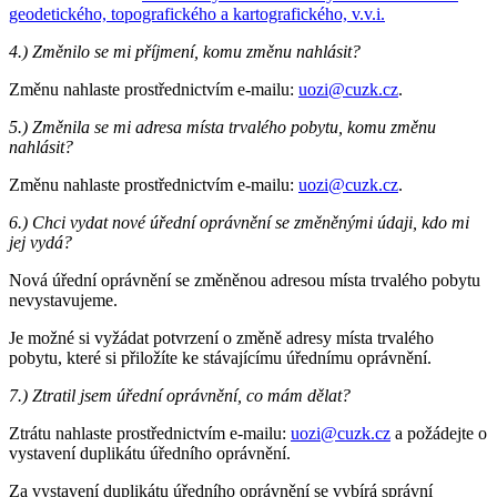
geodetického, topografického a kartografického, v.v.i.
4.) Změnilo se mi příjmení, komu změnu nahlásit?
Změnu nahlaste prostřednictvím e-mailu:
uozi@cuzk.cz
.
5.) Změnila se mi adresa místa trvalého pobytu, komu změnu
nahlásit?
Změnu nahlaste prostřednictvím e-mailu:
uozi@cuzk.cz
.
6.) Chci vydat nové úřední oprávnění se změněnými údaji, kdo mi
jej vydá?
Nová úřední oprávnění se změněnou adresou místa trvalého pobytu
nevystavujeme.
Je možné si vyžádat potvrzení o změně adresy místa trvalého
pobytu, které si přiložíte ke stávajícímu úřednímu oprávnění.
7.) Ztratil jsem úřední oprávnění, co mám dělat?
Ztrátu nahlaste prostřednictvím e-mailu:
uozi@cuzk.cz
a požádejte o
vystavení duplikátu úředního oprávnění.
Za vystavení duplikátu úředního oprávnění se vybírá správní