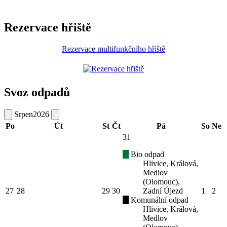
Rezervace hřiště
Rezervace multifunkčního hřiště
Svoz odpadů
Srpen
2026
Po
Út
St
Čt
Pá
So
Ne
31
Bio odpad
Hlivice, Králová,
Medlov
(Olomouc),
27
28
29
30
Zadní Újezd
1
2
Komunální odpad
Hlivice, Králová,
Medlov