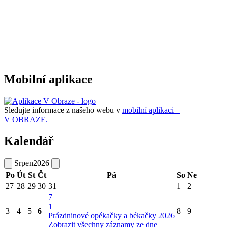
Mobilní aplikace
Sledujte informace z našeho webu v
mobilní aplikaci –
V OBRAZE.
Kalendář
Srpen
2026
Po
Út
St
Čt
Pá
So
Ne
27
28
29
30
31
1
2
7
1
3
4
5
6
8
9
Prázdninové opékačky a békačky 2026
Zobrazit všechny záznamy ze dne