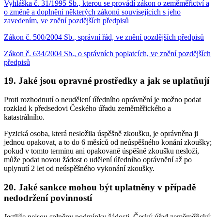
Vyhláška č. 31/1995 Sb., kterou se provádí zákon o zeměměřictví a
o změně a doplnění některých zákonů souvisejících s jeho
zavedením, ve znění pozdějších předpisů
Zákon č. 500/2004 Sb., správní řád, ve znění pozdějších předpisů
Zákon č. 634/2004 Sb., o správních poplatcích, ve znění pozdějších
předpisů
19. Jaké jsou opravné prostředky a jak se uplatňují
Proti rozhodnutí o neudělení úředního oprávnění je možno podat
rozklad k předsedovi Českého úřadu zeměměřického a
katastrálního.
Fyzická osoba, která nesložila úspěšně zkoušku, je oprávněna ji
jednou opakovat, a to do 6 měsíců od neúspěšného konání zkoušky;
pokud v tomto termínu ani opakovaně úspěšně zkoušku nesloží,
může podat novou žádost o udělení úředního oprávnění až po
uplynutí 2 let od neúspěšného vykonání zkoušky.
20. Jaké sankce mohou být uplatněny v případě
nedodržení povinností
Jestliže nejsou splněny podmínky žádosti, Český úřad zeměměřický