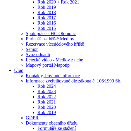
Rok 2020 + Rok 2021
Rok 2019
Rok 2018
Rok 2017
Rok 2016
Rok 2015
Spolupráce s HC Olomouc
Purina® psí hřiště Medlov
Rezervace víceúčelového hřiště
Senior
Svoz odpadů
Letecké video - Medlov z nebe
Mapový portál Mapotip
Úřad
Kontakty, Povinné informace
Informace zveřejňované dle zákona č. 106⁄1999 Sb.,
Rok 2024
Rok 2023
Rok 2022
Rok 2021
Rok 2020
Rok 2019
GDPR
Dokumenty obecního úřadu
Formuláře ke stažení