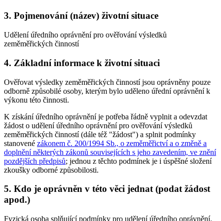
3. Pojmenování (název) životní situace
Udělení úředního oprávnění pro ověřování výsledků
zeměměřických činností
4. Základní informace k životní situaci
Ověřovat výsledky zeměměřických činností jsou oprávněny pouze
odborně způsobilé osoby, kterým bylo uděleno úřední oprávnění k
výkonu této činnosti.
K získání úředního oprávnění je potřeba řádně vyplnit a odevzdat
žádost o udělení úředního oprávnění pro ověřování výsledků
zeměměřických činností (dále též "žádost") a splnit podmínky
stanovené
zákonem č. 200/1994 Sb., o zeměměřictví a o změně a
doplnění některých zákonů souvisejících s jeho zavedením, ve znění
pozdějších předpisů
; jednou z těchto podmínek je i úspěšné složení
zkoušky odborné způsobilosti.
5. Kdo je oprávněn v této věci jednat (podat žádost
apod.)
Fyzická osoba splňující podmínky pro udělení úředního oprávnění.