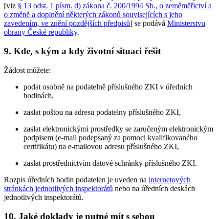
[viz
§ 13 odst. 1 písm. d) zákona č. 200/1994 Sb., o zeměměřictví a
o změně a doplnění některých zákonů souvisejících s jeho
zavedením, ve znění pozdějších předpisů
] se podává
Ministerstvu
obrany České republiky
.
9. Kde, s kým a kdy životní situaci řešit
Žádost můžete:
podat osobně na podatelně příslušného ZKI v úředních
hodinách,
zaslat poštou na adresu podatelny příslušného ZKI,
zaslat elektronickými prostředky se zaručeným elektronickým
podpisem (e-mail podepsaný za pomoci kvalifikovaného
certifikátu) na e-mailovou adresu příslušného ZKI,
zaslat prostřednictvím datové schránky příslušného ZKI.
Rozpis úředních hodin podatelen je uveden na
internetových
stránkách jednotlivých inspektorátů
nebo na úředních deskách
jednotlivých inspektorátů.
10. Jaké doklady je nutné mít s sebou