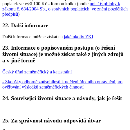
poplatek ve výši 100 Kč - formou kolku (podle
pol. 16 přílohy k
zákonu č. 634/2004 Sb., o správních poplatcích, ve znění pozdějších
předpisů
).
22. Další informace
Další informace můžete získat na
jakémkoliv ZKI
.
23. Informace o popisovaném postupu (o řešení
životní situace) je možné získat také z jiných zdrojů
a v jiné formě
Český úřad zeměměřický a katastrální
- Zkoušky odborné způsobilosti k udělení úředního oprávnění pro
ověřování výsledků zeměměřických činností
24. Související životní situace a návody, jak je řešit
25. Za správnost návodu odpovídá útvar