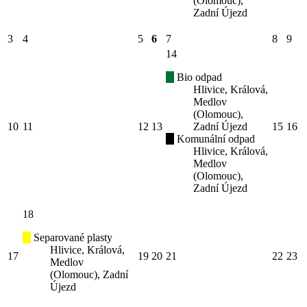
(Olomouc),
Zadní Újezd
3
4
5
6
7
8
9
14
Bio odpad
Hlivice, Králová,
Medlov
(Olomouc),
10
11
12
13
Zadní Újezd
15
16
Komunální odpad
Hlivice, Králová,
Medlov
(Olomouc),
Zadní Újezd
18
Separované plasty
Hlivice, Králová,
17
19
20
21
22
23
Medlov
(Olomouc), Zadní
Újezd