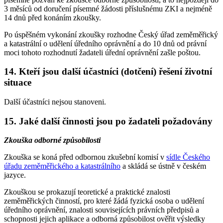
3 měsíců od doručení písemné žádosti příslušnému ZKI a nejméně
14 dnů před konáním zkoušky.
Po úspěšném vykonání zkoušky rozhodne Český úřad zeměměřický
a katastrální o udělení úředního oprávnění a do 10 dnů od právní
moci tohoto rozhodnutí žadateli úřední oprávnění zašle poštou.
14. Kteří jsou další účastníci (dotčení) řešení životní
situace
Další účastníci nejsou stanoveni.
15. Jaké další činnosti jsou po žadateli požadovány
Zkouška odborné způsobilosti
Zkouška se koná před odbornou zkušební komisí v
sídle Českého
úřadu zeměměřického a katastrálního
a skládá se ústně v českém
jazyce.
Zkouškou se prokazují teoretické a praktické znalosti
zeměměřických činností, pro které žádá fyzická osoba o udělení
úředního oprávnění, znalosti souvisejících právních předpisů a
schopnosti jejich aplikace a odborná způsobilost ověřit výsledky