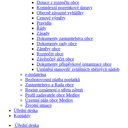
Dotace z rozpočtu obce
Komplexní pozemkové úpravy
Obecně závazné vyhlášky
Cenové výměry
Pravidla
Řády
Zásady
Dokumenty zastupitelstva obce
Dokumenty rady obce
Záměry obce
Rozpočet obce
Závěrečný účet obce
Dokumenty příspěvkové organizace obce
Umístění stanovišť zvláštních sběrných nádob
e-podatelna
Bezhotovostní platba poplatků
Zastupitelstvo a Rada obce
Registr oznámení o střetu zájmů
Profil zadavatele obce Medlov
Územní plán obce Medlov
Životní situace
Úřední deska
Kontakty
Úřední deska