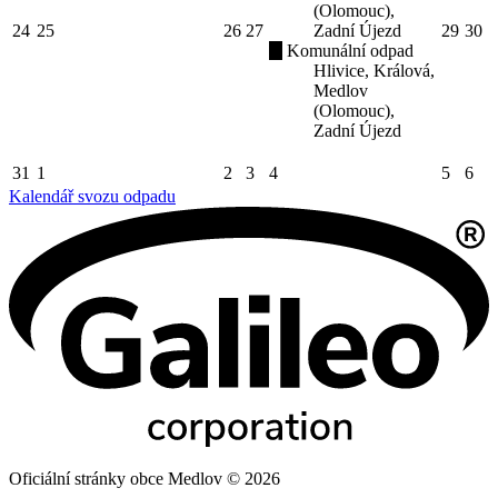
(Olomouc),
24
25
26
27
Zadní Újezd
29
30
Komunální odpad
Hlivice, Králová,
Medlov
(Olomouc),
Zadní Újezd
31
1
2
3
4
5
6
Kalendář svozu odpadu
Oficiální stránky obce Medlov © 2026