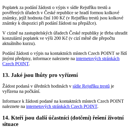
Poplatek za podání žádosti o výpis v sídle Rejstříku trestů a
pověřených úřadech v České republice se hradí formou kolkové
známky, jejíž hodnota činí 100 Kč (v Rejstříku trestů jsou kolkové
známky k dispozici při podání žádosti na přepážce).
V cizině na zastupitelských úřadech České republiky je třeba uhradit
konzulární poplatek ve výši 200 Kč (v cizí měně dle přepočtu
aktuálního kurzu).
Podání žádosti o výpis na kontaktních místech Czech POINT se řídí
jinými předpisy, informace naleznete na
internetových stránkách
Czech POINT
.
13. Jaké jsou lhůty pro vyřízení
Žádost podaná v úředních hodinách v
sídle Rejstříku trestů
je
vyřízena na počkání.
Informace k žádosti podané na kontaktních místech Czech POINT
naleznete na
internetových stránkách Czech POINT
.
14. Kteří jsou další účastníci (dotčení) řešení životní
situace