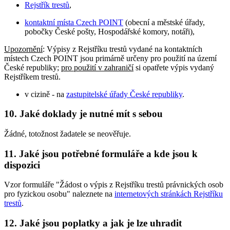
Rejstřík trestů
,
kontaktní místa Czech POINT
(obecní a městské úřady,
pobočky České pošty, Hospodářské komory, notáři),
Upozornění
: Výpisy z Rejstříku trestů vydané na kontaktních
místech Czech POINT jsou primárně určeny pro použití na území
České republiky;
pro použití v zahraničí
si opatřete výpis vydaný
Rejstříkem trestů.
v cizině - na
zastupitelské úřady České republiky
.
10. Jaké doklady je nutné mít s sebou
Žádné, totožnost žadatele se neověřuje.
11. Jaké jsou potřebné formuláře a kde jsou k
dispozici
Vzor formuláře "Žádost o výpis z Rejstříku trestů právnických osob
pro fyzickou osobu" naleznete na
internetových stránkách Rejstříku
trestů
.
12. Jaké jsou poplatky a jak je lze uhradit