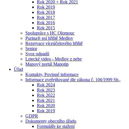
Rok 2020 + Rok 2021
Rok 2019
Rok 2018
Rok 2017
Rok 2016
Rok 2015
Spolupráce s HC Olomouc
Purina® psí hřiště Medlov
Rezervace víceúčelového hřiště
Senior
Svoz odpadů
Letecké video - Medlov z nebe
Mapový portál Mapotip
Úřad
Kontakty, Povinné informace
Informace zveřejňované dle zákona č. 106⁄1999 Sb.,
Rok 2024
Rok 2023
Rok 2022
Rok 2021
Rok 2020
Rok 2019
GDPR
Dokumenty obecního úřadu
Formuláře ke stažení