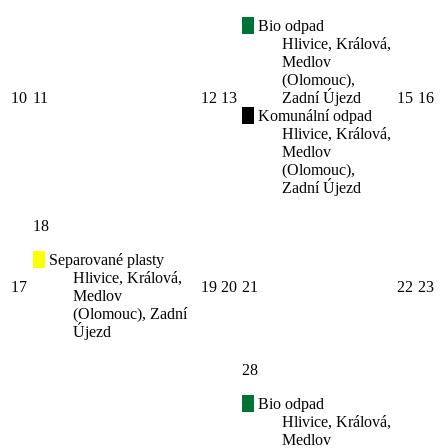
Bio odpad
Hlivice, Králová,
Medlov
(Olomouc),
10
11
12
13
Zadní Újezd
15
16
Komunální odpad
Hlivice, Králová,
Medlov
(Olomouc),
Zadní Újezd
18
Separované plasty
Hlivice, Králová,
17
19
20
21
22
23
Medlov
(Olomouc), Zadní
Újezd
28
Bio odpad
Hlivice, Králová,
Medlov