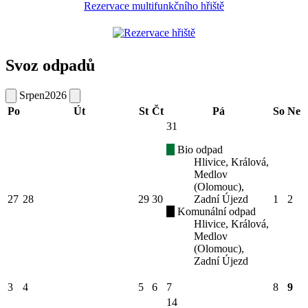
Rezervace multifunkčního hřiště
Svoz odpadů
Srpen
2026
Po
Út
St
Čt
Pá
So
Ne
31
Bio odpad
Hlivice, Králová,
Medlov
(Olomouc),
27
28
29
30
Zadní Újezd
1
2
Komunální odpad
Hlivice, Králová,
Medlov
(Olomouc),
Zadní Újezd
3
4
5
6
7
8
9
14