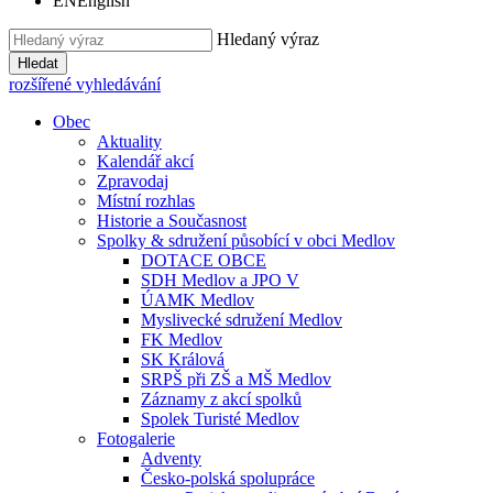
EN
English
Hledaný výraz
Hledat
rozšířené vyhledávání
Obec
Aktuality
Kalendář akcí
Zpravodaj
Místní rozhlas
Historie a Současnost
Spolky & sdružení působící v obci Medlov
DOTACE OBCE
SDH Medlov a JPO V
ÚAMK Medlov
Myslivecké sdružení Medlov
FK Medlov
SK Králová
SRPŠ při ZŠ a MŠ Medlov
Záznamy z akcí spolků
Spolek Turisté Medlov
Fotogalerie
Adventy
Česko-polská spolupráce