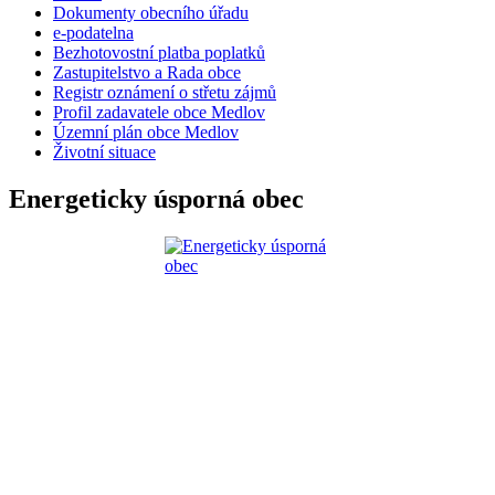
Dokumenty obecního úřadu
e-podatelna
Bezhotovostní platba poplatků
Zastupitelstvo a Rada obce
Registr oznámení o střetu zájmů
Profil zadavatele obce Medlov
Územní plán obce Medlov
Životní situace
Energeticky úsporná obec