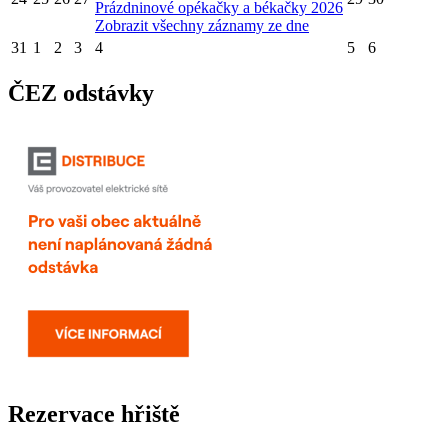
Prázdninové opékačky a békačky 2026
Zobrazit všechny záznamy ze dne
31
1
2
3
4
5
6
ČEZ odstávky
Rezervace hřiště