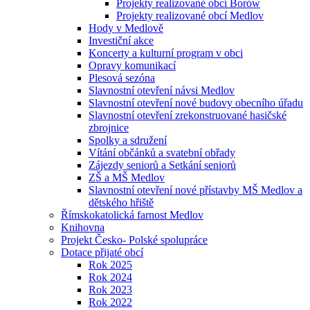
Projekty realizované obcí Borów
Projekty realizované obcí Medlov
Hody v Medlově
Investiční akce
Koncerty a kulturní program v obci
Opravy komunikací
Plesová sezóna
Slavnostní otevření návsi Medlov
Slavnostní otevření nové budovy obecního úřadu
Slavnostní otevření zrekonstruované hasičské
zbrojnice
Spolky a sdružení
Vítání občánků a svatební obřady
Zájezdy seniorů a Setkání seniorů
ZŠ a MŠ Medlov
Slavnostní otevření nové přístavby MŠ Medlov a
dětského hřiště
Římskokatolická farnost Medlov
Knihovna
Projekt Česko- Polské spolupráce
Dotace přijaté obcí
Rok 2025
Rok 2024
Rok 2023
Rok 2022