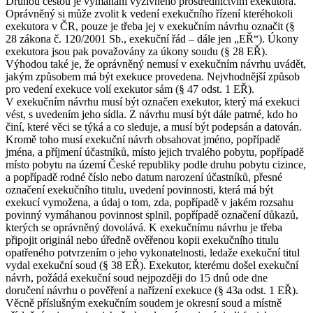
Druhou cestou je vymáhání výživného prostřednictvím exekutora.
Oprávněný si může zvolit k vedení exekučního řízení kteréhokoli
exekutora v ČR, pouze je třeba jej v exekučním návrhu označit (§
28 zákona č. 120/2001 Sb., exekuční řád – dále jen „EŘ“). Úkony
exekutora jsou pak považovány za úkony soudu (§ 28 EŘ).
Výhodou také je, že oprávněný nemusí v exekučním návrhu uvádět,
jakým způsobem má být exekuce provedena. Nejvhodnější způsob
pro vedení exekuce volí exekutor sám (§ 47 odst. 1 EŘ).
V exekučním návrhu musí být označen exekutor, který má exekuci
vést, s uvedením jeho sídla. Z návrhu musí být dále patrné, kdo ho
činí, které věci se týká a co sleduje, a musí být podepsán a datován.
Kromě toho musí exekuční návrh obsahovat jméno, popřípadě
jména, a příjmení účastníků, místo jejich trvalého pobytu, popřípadě
místo pobytu na území České republiky podle druhu pobytu cizince,
a popřípadě rodné číslo nebo datum narození účastníků, přesné
označení exekučního titulu, uvedení povinnosti, která má být
exekucí vymožena, a údaj o tom, zda, popřípadě v jakém rozsahu
povinný vymáhanou povinnost splnil, popřípadě označení důkazů,
kterých se oprávněný dovolává. K exekučnímu návrhu je třeba
připojit originál nebo úředně ověřenou kopii exekučního titulu
opatřeného potvrzením o jeho vykonatelnosti, ledaže exekuční titul
vydal exekuční soud (§ 38 EŘ). Exekutor, kterému došel exekuční
návrh, požádá exekuční soud nejpozději do 15 dnů ode dne
doručení návrhu o pověření a nařízení exekuce (§ 43a odst. 1 EŘ).
Věcně příslušným exekučním soudem je okresní soud a místně