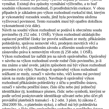
vymáhat. Existují dva způsoby vymáhání výživného, a to buď
soudním výkonem rozhodnutí, či prostřednictvím exekuce. V obou
případech je základem pro výkon rozhodnutí exekuční titul, kterým
je vykonatelný rozsudek soudu, jímž byla povinnému uložena
vyživovací povinnost. Tento rozsudek musí být opatřen doložkou
vykonatelnosti (viz dále).
Návrh na soudní výkon rozhodnutí se podává k obecnému soudu
povinného (§ 252 odst. 1 OSŘ). Výkon rozhodnutí ukládajícího
zaplacení peněžité částky lze provést srážkami ze mzdy, přikázáním
pohledávky, správou nemovité věci, prodejem movitých věcí a
nemovitých věcí, postižením závodu a zřízením soudcovského
zástavního práva k nemovitým věcem (§ 258 odst. 1 OSŘ).
Výkon rozhodnutí lze nařídit jen na návrh oprávněného. Oprávněný
v návrhu na výkon rozhodnutí uvede rodné číslo povinného, je-li
mu známo a také uvede, jakým způsobem má být výkon rozhodnutí
proveden (viz výše). Navrhuje-li oprávněný výkon rozhodnutí
srážkami ze mzdy, označí v návrhu toho, vůči komu má povinný
nárok na mzdu (plátce mzdy). Navrhuje-li oprávněný výkon
rozhodnutí přikázáním pohledávky z účtu u peněžního ústavu,
označí v návrhu peněžní ústav, číslo účtu nebo jiný jedinečný
identifikátor (tj. kombinace písmen, číslic nebo symbolů, kterými se
podle určení poskytovatele identifikuje uživatel nebo jeho účet při
provádění platebních transakcí - § 2 odst. 3 písm. h) zákona č.
284/2009 Sb., o platebním styku), z něhož má být pohledávka
odepsána, a číslo účtu oprávněného vedeného u peněžního ústavu.