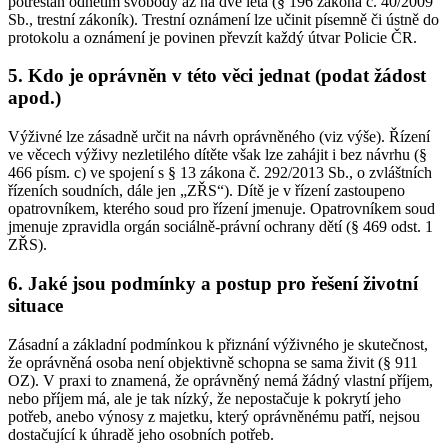
potrestán odnětím svobody až na dvě léta (§ 196 zákona č. 40/2009
Sb., trestní zákoník). Trestní oznámení lze učinit písemně či ústně do
protokolu a oznámení je povinen převzít každý útvar Policie ČR.
5. Kdo je oprávněn v této věci jednat (podat žádost
apod.)
Výživné lze zásadně určit na návrh oprávněného (viz výše). Řízení
ve věcech výživy nezletilého dítěte však lze zahájit i bez návrhu (§
466 písm. c) ve spojení s § 13 zákona č. 292/2013 Sb., o zvláštních
řízeních soudních, dále jen „ZŘS“). Dítě je v řízení zastoupeno
opatrovníkem, kterého soud pro řízení jmenuje. Opatrovníkem soud
jmenuje zpravidla orgán sociálně-právní ochrany dětí (§ 469 odst. 1
ZŘS).
6. Jaké jsou podmínky a postup pro řešení životní
situace
Zásadní a základní podmínkou k přiznání výživného je skutečnost,
že oprávněná osoba není objektivně schopna se sama živit (§ 911
OZ). V praxi to znamená, že oprávněný nemá žádný vlastní příjem,
nebo příjem má, ale je tak nízký, že nepostačuje k pokrytí jeho
potřeb, anebo výnosy z majetku, který oprávněnému patří, nejsou
dostačující k úhradě jeho osobních potřeb.