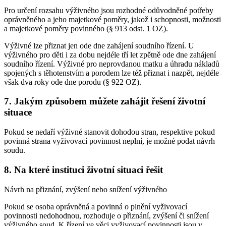
Pro určení rozsahu výživného jsou rozhodné odůvodněné potřeby
oprávněného a jeho majetkové poměry, jakož i schopnosti, možnosti
a majetkové poměry povinného (§ 913 odst. 1 OZ).
Výživné lze přiznat jen ode dne zahájení soudního řízení. U
výživného pro děti i za dobu nejdéle tří let zpětně ode dne zahájení
soudního řízení. Výživné pro neprovdanou matku a úhradu nákladů
spojených s těhotenstvím a porodem lze též přiznat i nazpět, nejdéle
však dva roky ode dne porodu (§ 922 OZ).
7. Jakým způsobem můžete zahájit řešení životní
situace
Pokud se nedaří výživné stanovit dohodou stran, respektive pokud
povinná strana vyživovací povinnost neplní, je možné podat návrh
soudu.
8. Na které instituci životní situaci řešit
Návrh na přiznání, zvýšení nebo snížení výživného
Pokud se osoba oprávněná a povinná o plnění vyživovací
povinnosti nedohodnou, rozhoduje o přiznání, zvýšení či snížení
výživného soud. K řízení ve věci vyživovací povinnosti jsou v