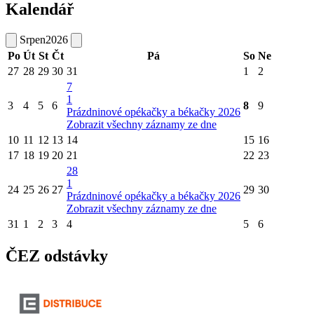
Kalendář
Srpen
2026
Po
Út
St
Čt
Pá
So
Ne
27
28
29
30
31
1
2
7
1
3
4
5
6
8
9
Prázdninové opékačky a békačky 2026
Zobrazit všechny záznamy ze dne
10
11
12
13
14
15
16
17
18
19
20
21
22
23
28
1
24
25
26
27
29
30
Prázdninové opékačky a békačky 2026
Zobrazit všechny záznamy ze dne
31
1
2
3
4
5
6
ČEZ odstávky