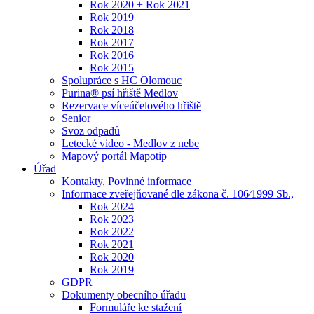
Rok 2020 + Rok 2021
Rok 2019
Rok 2018
Rok 2017
Rok 2016
Rok 2015
Spolupráce s HC Olomouc
Purina® psí hřiště Medlov
Rezervace víceúčelového hřiště
Senior
Svoz odpadů
Letecké video - Medlov z nebe
Mapový portál Mapotip
Úřad
Kontakty, Povinné informace
Informace zveřejňované dle zákona č. 106⁄1999 Sb.,
Rok 2024
Rok 2023
Rok 2022
Rok 2021
Rok 2020
Rok 2019
GDPR
Dokumenty obecního úřadu
Formuláře ke stažení