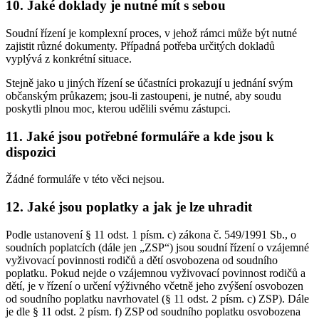
10. Jaké doklady je nutné mít s sebou
Soudní řízení je komplexní proces, v jehož rámci může být nutné
zajistit různé dokumenty. Případná potřeba určitých dokladů
vyplývá z konkrétní situace.
Stejně jako u jiných řízení se účastníci prokazují u jednání svým
občanským průkazem; jsou-li zastoupeni, je nutné, aby soudu
poskytli plnou moc, kterou udělili svému zástupci.
11. Jaké jsou potřebné formuláře a kde jsou k
dispozici
Žádné formuláře v této věci nejsou.
12. Jaké jsou poplatky a jak je lze uhradit
Podle ustanovení § 11 odst. 1 písm. c) zákona č. 549/1991 Sb., o
soudních poplatcích (dále jen „ZSP“) jsou soudní řízení o vzájemné
vyživovací povinnosti rodičů a dětí osvobozena od soudního
poplatku. Pokud nejde o vzájemnou vyživovací povinnost rodičů a
dětí, je v řízení o určení výživného včetně jeho zvýšení osvobozen
od soudního poplatku navrhovatel (§ 11 odst. 2 písm. c) ZSP). Dále
je dle § 11 odst. 2 písm. f) ZSP od soudního poplatku osvobozena