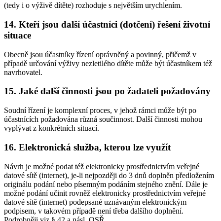
(tedy i o výživě dítěte) rozhoduje s největším urychlením.
14. Kteří jsou další účastníci (dotčení) řešení životní
situace
Obecně jsou účastníky řízení oprávněný a povinný, přičemž v
případě určování výživy nezletilého dítěte může být účastníkem též
navrhovatel.
15. Jaké další činnosti jsou po žadateli požadovány
Soudní řízení je komplexní proces, v jehož rámci může být po
účastnících požadována různá součinnost. Další činnosti mohou
vyplývat z konkrétních situací.
16. Elektronická služba, kterou lze využít
Návrh je možné podat též elektronicky prostřednictvím veřejné
datové sítě (internet), je-li nejpozději do 3 dnů doplněn předložením
originálu podání nebo písemným podáním stejného znění. Dále je
možné podání učinit rovněž elektronicky prostřednictvím veřejné
datové sítě (internet) podepsané uznávaným elektronickým
podpisem, v takovém případě není třeba dalšího doplnění.
Podrobněji viz § 42 a násl. OSŘ.