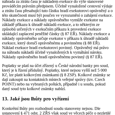
náhrada za ztrátu času je nákladem exekuce do výše stanovené
prováděcím právním předpisem. Účelně vynaložené cestovní výdaje
a ztrátu času přesahující tuto částku hradí exekutorovi oprávněný a o
této skutečnosti musí být poučen ve vyrozumění o zahájení exekuce.
Náklady exekuce a náklady oprávněného vymůže exekutor na
základě příkazu k úhradě nákladů exekuce, a to některým ze
způsobů určených v exekučním příkazu k provedení exekuce
ukládající zaplacení peněžité částky (§ 87 EŘ). Náklady exekuce a
náklady oprávněného určuje exekutor v příkazu k úhradě nákladů
exekuce, který doručí oprávněnému a povinnému (§ 88 EŘ).
Náklad exekuce hradí exekutorovi povinný. Oprávněný má právo
na náhradu nákladů účelně vynaložených k vymáhání nároku.
Náklady oprávněného hradí oprávněnému povinný (§ 87 EŘ).
Poplatky se platí na účet zřízený u České národní banky pro soud,
který je k řízení příslušný. Poplatky, které nejsou vyšší než 5 000
Kč, lze platit kolkovými známkami (§ 8 ZSP). Kolkové známky se
dají zakoupit na kontaktních místech veřejné správy (tzv. Czech
POINT) nebo na vybraných poštách, případně i u soudu, pokud
daný soud tyto kolkové známky nabízí.
13. Jaké jsou lhůty pro vyřízení
Konkrétní lhůty pro rozhodnutí soudu stanoveny nejsou. Dle
ustanovení § 471 odst. 2 ZŘS však soud ve věcech péče o nezletilé