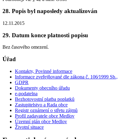
28. Popis byl naposledy aktualizován
12.11.2015
29. Datum konce platnosti popisu
Bez časového omezení.
Úřad
Kontakty, Povinné informace
Informace zveřejňované dle zákona č. 106⁄1999 Sb.,
GDPR
Dokumenty obecního úřadu
e-podatelna
Bezhotovostní platba poplatků
Zastupitelstvo a Rada obce
Registr oznámení o střetu zájmů
Profil zadavatele obce Medlov
Územní plán obce Medlov
Životní situace