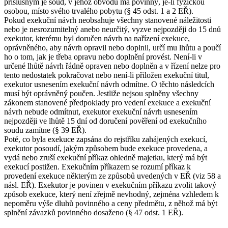
příslušným je soud, v jehož obvodu má povinný, je-li fyzickou
osobou, místo svého trvalého pobytu (§ 45 odst. 1 a 2 EŘ).
Pokud exekuční návrh neobsahuje všechny stanovené náležitosti
nebo je nesrozumitelný anebo neurčitý, vyzve nejpozději do 15 dnů
exekutor, kterému byl doručen návrh na nařízení exekuce,
oprávněného, aby návrh opravil nebo doplnil, určí mu lhůtu a poučí
ho o tom, jak je třeba opravu nebo doplnění provést. Není-li v
určené lhůtě návrh řádně opraven nebo doplněn a v řízení nelze pro
tento nedostatek pokračovat nebo není-li přiložen exekuční titul,
exekutor usnesením exekuční návrh odmítne. O těchto následcích
musí být oprávněný poučen. Jestliže nejsou splněny všechny
zákonem stanovené předpoklady pro vedení exekuce a exekuční
návrh nebude odmítnut, exekutor exekuční návrh usnesením
nejpozději ve lhůtě 15 dní od doručení pověření od exekučního
soudu zamítne (§ 39 EŘ).
Poté, co byla exekuce zapsána do rejstříku zahájených exekucí,
exekutor posoudí, jakým způsobem bude exekuce provedena, a
vydá nebo zruší exekuční příkaz ohledně majetku, který má být
exekucí postižen. Exekučním příkazem se rozumí příkaz k
provedení exekuce některým ze způsobů uvedených v EŘ (viz 58 a
násl. EŘ). Exekutor je povinen v exekučním příkazu zvolit takový
způsob exekuce, který není zřejmě nevhodný, zejména vzhledem k
nepoměru výše dluhů povinného a ceny předmětu, z něhož má být
splnění závazků povinného dosaženo (§ 47 odst. 1 EŘ).