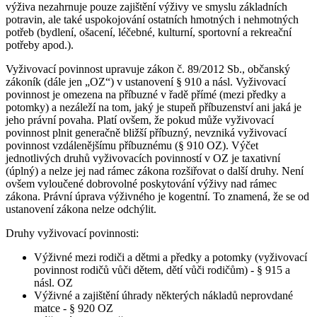
výživa nezahrnuje pouze zajištění výživy ve smyslu základních
potravin, ale také uspokojování ostatních hmotných i nehmotných
potřeb (bydlení, ošacení, léčebné, kulturní, sportovní a rekreační
potřeby apod.).
Vyživovací povinnost upravuje zákon č. 89/2012 Sb., občanský
zákoník (dále jen „OZ“) v ustanovení § 910 a násl. Vyživovací
povinnost je omezena na příbuzné v řadě přímé (mezi předky a
potomky) a nezáleží na tom, jaký je stupeň příbuzenství ani jaká je
jeho právní povaha. Platí ovšem, že pokud může vyživovací
povinnost plnit generačně bližší příbuzný, nevzniká vyživovací
povinnost vzdálenějšímu příbuznému (§ 910 OZ). Výčet
jednotlivých druhů vyživovacích povinností v OZ je taxativní
(úplný) a nelze jej nad rámec zákona rozšiřovat o další druhy. Není
ovšem vyloučené dobrovolné poskytování výživy nad rámec
zákona. Právní úprava výživného je kogentní. To znamená, že se od
ustanovení zákona nelze odchýlit.
Druhy vyživovací povinnosti:
Výživné mezi rodiči a dětmi a předky a potomky (vyživovací
povinnost rodičů vůči dětem, dětí vůči rodičům) - § 915 a
násl. OZ
Výživné a zajištění úhrady některých nákladů neprovdané
matce - § 920 OZ