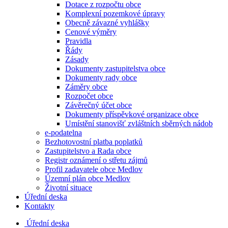
Dotace z rozpočtu obce
Komplexní pozemkové úpravy
Obecně závazné vyhlášky
Cenové výměry
Pravidla
Řády
Zásady
Dokumenty zastupitelstva obce
Dokumenty rady obce
Záměry obce
Rozpočet obce
Závěrečný účet obce
Dokumenty příspěvkové organizace obce
Umístění stanovišť zvláštních sběrných nádob
e-podatelna
Bezhotovostní platba poplatků
Zastupitelstvo a Rada obce
Registr oznámení o střetu zájmů
Profil zadavatele obce Medlov
Územní plán obce Medlov
Životní situace
Úřední deska
Kontakty
Úřední deska