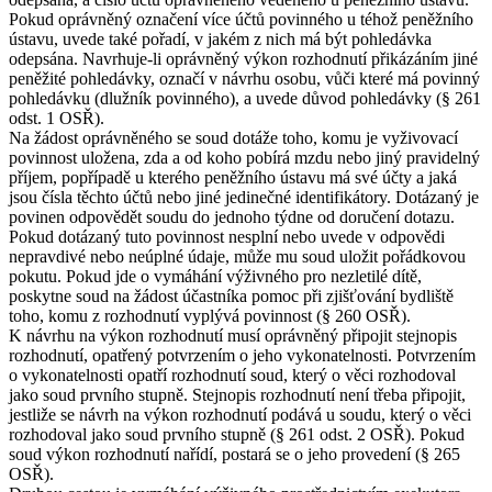
Pokud oprávněný označení více účtů povinného u téhož peněžního
ústavu, uvede také pořadí, v jakém z nich má být pohledávka
odepsána. Navrhuje-li oprávněný výkon rozhodnutí přikázáním jiné
peněžité pohledávky, označí v návrhu osobu, vůči které má povinný
pohledávku (dlužník povinného), a uvede důvod pohledávky (§ 261
odst. 1 OSŘ).
Na žádost oprávněného se soud dotáže toho, komu je vyživovací
povinnost uložena, zda a od koho pobírá mzdu nebo jiný pravidelný
příjem, popřípadě u kterého peněžního ústavu má své účty a jaká
jsou čísla těchto účtů nebo jiné jedinečné identifikátory. Dotázaný je
povinen odpovědět soudu do jednoho týdne od doručení dotazu.
Pokud dotázaný tuto povinnost nesplní nebo uvede v odpovědi
nepravdivé nebo neúplné údaje, může mu soud uložit pořádkovou
pokutu. Pokud jde o vymáhání výživného pro nezletilé dítě,
poskytne soud na žádost účastníka pomoc při zjišťování bydliště
toho, komu z rozhodnutí vyplývá povinnost (§ 260 OSŘ).
K návrhu na výkon rozhodnutí musí oprávněný připojit stejnopis
rozhodnutí, opatřený potvrzením o jeho vykonatelnosti. Potvrzením
o vykonatelnosti opatří rozhodnutí soud, který o věci rozhodoval
jako soud prvního stupně. Stejnopis rozhodnutí není třeba připojit,
jestliže se návrh na výkon rozhodnutí podává u soudu, který o věci
rozhodoval jako soud prvního stupně (§ 261 odst. 2 OSŘ). Pokud
soud výkon rozhodnutí nařídí, postará se o jeho provedení (§ 265
OSŘ).