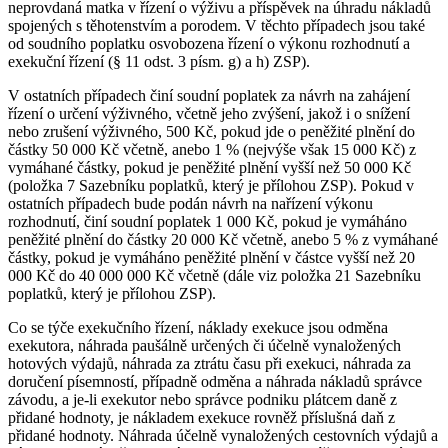
neprovdaná matka v řízení o výživu a příspěvek na úhradu nákladů
spojených s těhotenstvím a porodem. V těchto případech jsou také
od soudního poplatku osvobozena řízení o výkonu rozhodnutí a
exekuční řízení (§ 11 odst. 3 písm. g) a h) ZSP).
V ostatních případech činí soudní poplatek za návrh na zahájení
řízení o určení výživného, včetně jeho zvýšení, jakož i o snížení
nebo zrušení výživného, 500 Kč, pokud jde o peněžité plnění do
částky 50 000 Kč včetně, anebo 1 % (nejvýše však 15 000 Kč) z
vymáhané částky, pokud je peněžité plnění vyšší než 50 000 Kč
(položka 7 Sazebníku poplatků, který je přílohou ZSP). Pokud v
ostatních případech bude podán návrh na nařízení výkonu
rozhodnutí, činí soudní poplatek 1 000 Kč, pokud je vymáháno
peněžité plnění do částky 20 000 Kč včetně, anebo 5 % z vymáhané
částky, pokud je vymáháno peněžité plnění v částce vyšší než 20
000 Kč do 40 000 000 Kč včetně (dále viz položka 21 Sazebníku
poplatků, který je přílohou ZSP).
Co se týče exekučního řízení, náklady exekuce jsou odměna
exekutora, náhrada paušálně určených či účelně vynaložených
hotových výdajů, náhrada za ztrátu času při exekuci, náhrada za
doručení písemností, případně odměna a náhrada nákladů správce
závodu, a je-li exekutor nebo správce podniku plátcem daně z
přidané hodnoty, je nákladem exekuce rovněž příslušná daň z
přidané hodnoty. Náhrada účelně vynaložených cestovních výdajů a