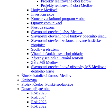
Projekty realizované obcí Borów
Projekty realizované obcí Medlov
Hody v Medlově
Investiční akce
Koncerty a kulturní program v obci
Opravy komunikací
Plesová sezóna
Slavnostní otevření návsi Medlov
Slavnostní otevření nové budovy obecního úřadu
Slavnostní otevření zrekonstruované hasičské
zbrojnice
Spolky a sdružení
Vítání občánků a svatební obřady
Zájezdy seniorů a Setkání seniorů
ZŠ a MŠ Medlov
Slavnostní otevření nové přístavby MŠ Medlov a
dětského hřiště
Římskokatolická farnost Medlov
Knihovna
Projekt Česko- Polské spolupráce
Dotace přijaté obcí
Rok 2025
Rok 2024
Rok 2023
Rok 2022