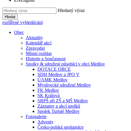
EN
English
Hledaný výraz
Hledat
rozšířené vyhledávání
Obec
Aktuality
Kalendář akcí
Zpravodaj
Místní rozhlas
Historie a Současnost
Spolky & sdružení působící v obci Medlov
DOTACE OBCE
SDH Medlov a JPO V
ÚAMK Medlov
Myslivecké sdružení Medlov
FK Medlov
SK Králová
SRPŠ při ZŠ a MŠ Medlov
Záznamy z akcí spolků
Spolek Turisté Medlov
Fotogalerie
Adventy
Česko-polská spolupráce