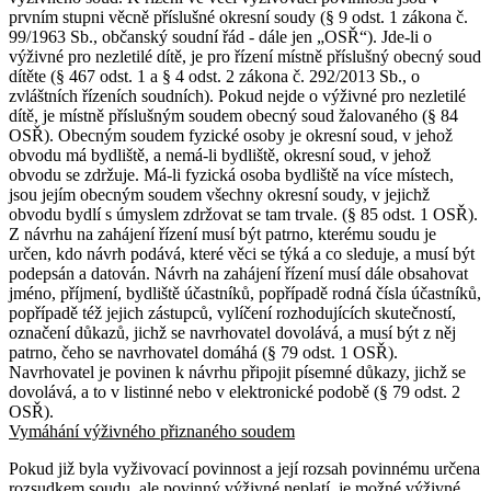
prvním stupni věcně příslušné okresní soudy (§ 9 odst. 1 zákona č.
99/1963 Sb., občanský soudní řád - dále jen „OSŘ“). Jde-li o
výživné pro nezletilé dítě, je pro řízení místně příslušný obecný soud
dítěte (§ 467 odst. 1 a § 4 odst. 2 zákona č. 292/2013 Sb., o
zvláštních řízeních soudních). Pokud nejde o výživné pro nezletilé
dítě, je místně příslušným soudem obecný soud žalovaného (§ 84
OSŘ). Obecným soudem fyzické osoby je okresní soud, v jehož
obvodu má bydliště, a nemá-li bydliště, okresní soud, v jehož
obvodu se zdržuje. Má-li fyzická osoba bydliště na více místech,
jsou jejím obecným soudem všechny okresní soudy, v jejichž
obvodu bydlí s úmyslem zdržovat se tam trvale. (§ 85 odst. 1 OSŘ).
Z návrhu na zahájení řízení musí být patrno, kterému soudu je
určen, kdo návrh podává, které věci se týká a co sleduje, a musí být
podepsán a datován. Návrh na zahájení řízení musí dále obsahovat
jméno, příjmení, bydliště účastníků, popřípadě rodná čísla účastníků,
popřípadě též jejich zástupců, vylíčení rozhodujících skutečností,
označení důkazů, jichž se navrhovatel dovolává, a musí být z něj
patrno, čeho se navrhovatel domáhá (§ 79 odst. 1 OSŘ).
Navrhovatel je povinen k návrhu připojit písemné důkazy, jichž se
dovolává, a to v listinné nebo v elektronické podobě (§ 79 odst. 2
OSŘ).
Vymáhání výživného přiznaného soudem
Pokud již byla vyživovací povinnost a její rozsah povinnému určena
rozsudkem soudu, ale povinný výživné neplatí, je možné výživné