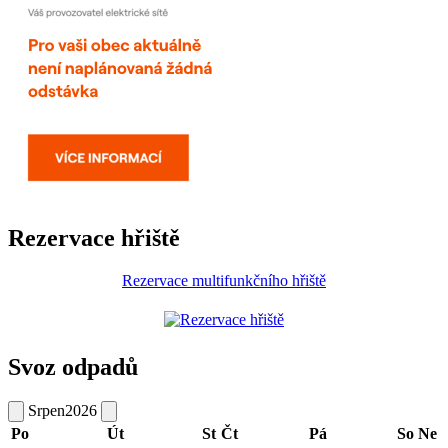
Rezervace hřiště
Rezervace multifunkčního hřiště
Svoz odpadů
Srpen
2026
Po
Út
St
Čt
Pá
So
Ne