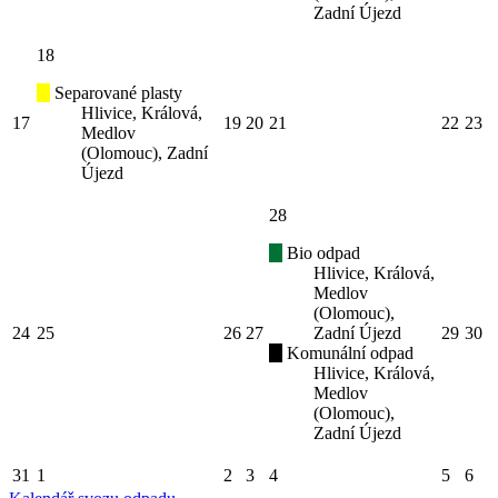
Zadní Újezd
18
Separované plasty
Hlivice, Králová,
17
19
20
21
22
23
Medlov
(Olomouc), Zadní
Újezd
28
Bio odpad
Hlivice, Králová,
Medlov
(Olomouc),
24
25
26
27
Zadní Újezd
29
30
Komunální odpad
Hlivice, Králová,
Medlov
(Olomouc),
Zadní Újezd
31
1
2
3
4
5
6