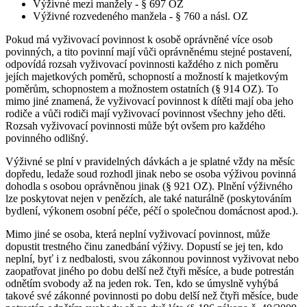
Výživné mezi manžely - § 697 OZ
Výživné rozvedeného manžela - § 760 a násl. OZ
Pokud má vyživovací povinnost k osobě oprávněné více osob
povinných, a tito povinní mají vůči oprávněnému stejné postavení,
odpovídá rozsah vyživovací povinnosti každého z nich poměru
jejích majetkových poměrů, schopností a možností k majetkovým
poměrům, schopnostem a možnostem ostatních (§ 914 OZ). To
mimo jiné znamená, že vyživovací povinnost k dítěti mají oba jeho
rodiče a vůči rodiči mají vyživovací povinnost všechny jeho děti.
Rozsah vyživovací povinnosti může být ovšem pro každého
povinného odlišný.
Výživné se plní v pravidelných dávkách a je splatné vždy na měsíc
dopředu, ledaže soud rozhodl jinak nebo se osoba výživou povinná
dohodla s osobou oprávněnou jinak (§ 921 OZ). Plnění výživného
lze poskytovat nejen v penězích, ale také naturálně (poskytováním
bydlení, výkonem osobní péče, péčí o společnou domácnost apod.).
Mimo jiné se osoba, která neplní vyživovací povinnost, může
dopustit trestného činu zanedbání výživy. Dopustí se jej ten, kdo
neplní, byť i z nedbalosti, svou zákonnou povinnost vyživovat nebo
zaopatřovat jiného po dobu delší než čtyři měsíce, a bude potrestán
odnětím svobody až na jeden rok. Ten, kdo se úmyslně vyhýbá
takové své zákonné povinnosti po dobu delší než čtyři měsíce, bude