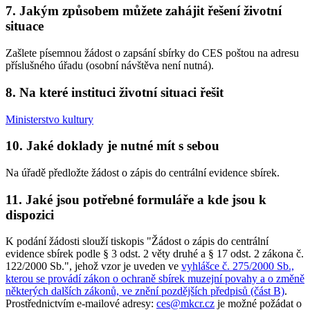
7. Jakým způsobem můžete zahájit řešení životní
situace
Zašlete písemnou žádost o zapsání sbírky do CES poštou na adresu
příslušného úřadu (osobní návštěva není nutná).
8. Na které instituci životní situaci řešit
Ministerstvo kultury
10. Jaké doklady je nutné mít s sebou
Na úřadě předložte žádost o zápis do centrální evidence sbírek.
11. Jaké jsou potřebné formuláře a kde jsou k
dispozici
K podání žádosti slouží tiskopis "Žádost o zápis do centrální
evidence sbírek podle § 3 odst. 2 věty druhé a § 17 odst. 2 zákona č.
122/2000 Sb.", jehož vzor je uveden ve
vyhlášce č. 275/2000 Sb.,
kterou se provádí zákon o ochraně sbírek muzejní povahy a o změně
některých dalších zákonů, ve znění pozdějších předpisů (část B)
.
Prostřednictvím e-mailové adresy:
ces@mkcr.cz
je možné požádat o