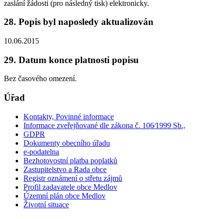
zaslání žádosti (pro následný tisk) elektronicky.
28. Popis byl naposledy aktualizován
10.06.2015
29. Datum konce platnosti popisu
Bez časového omezení.
Úřad
Kontakty, Povinné informace
Informace zveřejňované dle zákona č. 106⁄1999 Sb.,
GDPR
Dokumenty obecního úřadu
e-podatelna
Bezhotovostní platba poplatků
Zastupitelstvo a Rada obce
Registr oznámení o střetu zájmů
Profil zadavatele obce Medlov
Územní plán obce Medlov
Životní situace