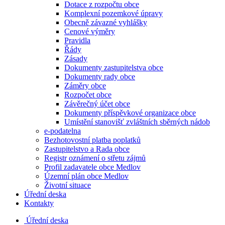
Dotace z rozpočtu obce
Komplexní pozemkové úpravy
Obecně závazné vyhlášky
Cenové výměry
Pravidla
Řády
Zásady
Dokumenty zastupitelstva obce
Dokumenty rady obce
Záměry obce
Rozpočet obce
Závěrečný účet obce
Dokumenty příspěvkové organizace obce
Umístění stanovišť zvláštních sběrných nádob
e-podatelna
Bezhotovostní platba poplatků
Zastupitelstvo a Rada obce
Registr oznámení o střetu zájmů
Profil zadavatele obce Medlov
Územní plán obce Medlov
Životní situace
Úřední deska
Kontakty
Úřední deska