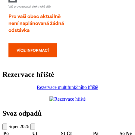
Rezervace hřiště
Rezervace multifunkčního hřiště
Svoz odpadů
Srpen
2026
Po
Út
St
Čt
Pá
So
Ne