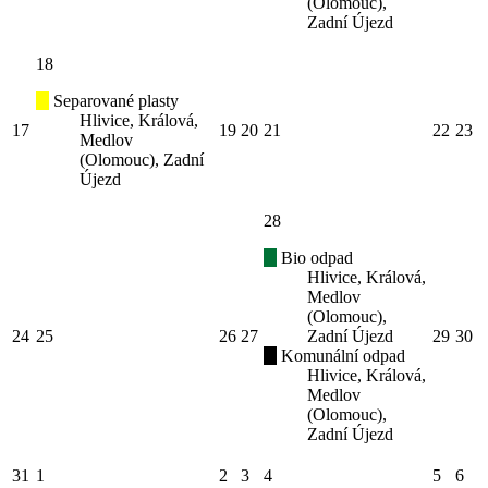
(Olomouc),
Zadní Újezd
18
Separované plasty
Hlivice, Králová,
17
19
20
21
22
23
Medlov
(Olomouc), Zadní
Újezd
28
Bio odpad
Hlivice, Králová,
Medlov
(Olomouc),
24
25
26
27
Zadní Újezd
29
30
Komunální odpad
Hlivice, Králová,
Medlov
(Olomouc),
Zadní Újezd
31
1
2
3
4
5
6