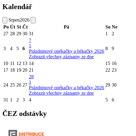
Kalendář
Srpen
2026
Po
Út
St
Čt
Pá
So
Ne
27
28
29
30
31
1
2
7
1
3
4
5
6
8
9
Prázdninové opékačky a békačky 2026
Zobrazit všechny záznamy ze dne
10
11
12
13
14
15
16
17
18
19
20
21
22
23
28
1
24
25
26
27
29
30
Prázdninové opékačky a békačky 2026
Zobrazit všechny záznamy ze dne
31
1
2
3
4
5
6
ČEZ odstávky