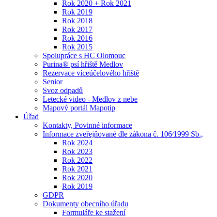
Rok 2020 + Rok 2021
Rok 2019
Rok 2018
Rok 2017
Rok 2016
Rok 2015
Spolupráce s HC Olomouc
Purina® psí hřiště Medlov
Rezervace víceúčelového hřiště
Senior
Svoz odpadů
Letecké video - Medlov z nebe
Mapový portál Mapotip
Úřad
Kontakty, Povinné informace
Informace zveřejňované dle zákona č. 106⁄1999 Sb.,
Rok 2024
Rok 2023
Rok 2022
Rok 2021
Rok 2020
Rok 2019
GDPR
Dokumenty obecního úřadu
Formuláře ke stažení