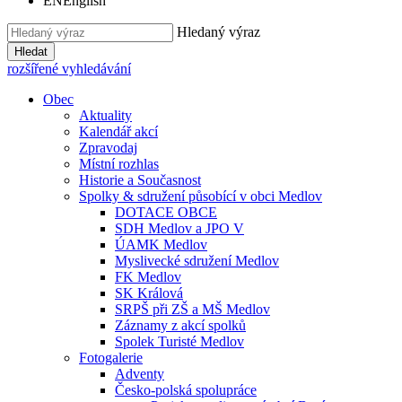
EN
English
Hledaný výraz
Hledat
rozšířené vyhledávání
Obec
Aktuality
Kalendář akcí
Zpravodaj
Místní rozhlas
Historie a Současnost
Spolky & sdružení působící v obci Medlov
DOTACE OBCE
SDH Medlov a JPO V
ÚAMK Medlov
Myslivecké sdružení Medlov
FK Medlov
SK Králová
SRPŠ při ZŠ a MŠ Medlov
Záznamy z akcí spolků
Spolek Turisté Medlov
Fotogalerie
Adventy
Česko-polská spolupráce