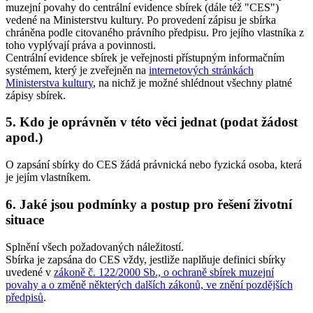
muzejní povahy do centrální evidence sbírek (dále též "CES")
vedené na Ministerstvu kultury. Po provedení zápisu je sbírka
chráněna podle citovaného právního předpisu. Pro jejího vlastníka z
toho vyplývají práva a povinnosti.
Centrální evidence sbírek je veřejnosti přístupným informačním
systémem, který je zveřejněn na
internetových stránkách
Ministerstva kultury
, na nichž je možné shlédnout všechny platné
zápisy sbírek.
5. Kdo je oprávněn v této věci jednat (podat žádost
apod.)
O zapsání sbírky do CES žádá právnická nebo fyzická osoba, která
je jejím vlastníkem.
6. Jaké jsou podmínky a postup pro řešení životní
situace
Splnění všech požadovaných náležitostí.
Sbírka je zapsána do CES vždy, jestliže naplňuje definici sbírky
uvedené v
zákoně č. 122/2000 Sb., o ochraně sbírek muzejní
povahy a o změně některých dalších zákonů, ve znění pozdějších
předpisů
.