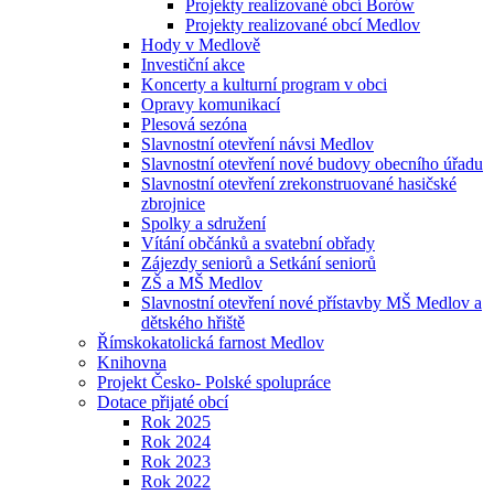
Projekty realizované obcí Borów
Projekty realizované obcí Medlov
Hody v Medlově
Investiční akce
Koncerty a kulturní program v obci
Opravy komunikací
Plesová sezóna
Slavnostní otevření návsi Medlov
Slavnostní otevření nové budovy obecního úřadu
Slavnostní otevření zrekonstruované hasičské
zbrojnice
Spolky a sdružení
Vítání občánků a svatební obřady
Zájezdy seniorů a Setkání seniorů
ZŠ a MŠ Medlov
Slavnostní otevření nové přístavby MŠ Medlov a
dětského hřiště
Římskokatolická farnost Medlov
Knihovna
Projekt Česko- Polské spolupráce
Dotace přijaté obcí
Rok 2025
Rok 2024
Rok 2023
Rok 2022