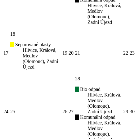
Hlivice, Králová,
Medlov
(Olomouc),
Zadní Újezd
18
Separované plasty
Hlivice, Králová,
17
19
20
21
22
23
Medlov
(Olomouc), Zadní
Újezd
28
Bio odpad
Hlivice, Králová,
Medlov
(Olomouc),
24
25
26
27
Zadní Újezd
29
30
Komunální odpad
Hlivice, Králová,
Medlov
(Olomouc),