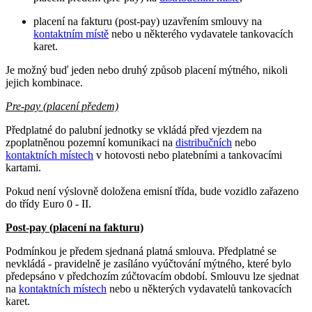
placení na fakturu (post-pay) uzavřením smlouvy na
kontaktním místě
nebo u některého vydavatele tankovacích
karet.
Je možný buď jeden nebo druhý způsob placení mýtného, nikoli
jejich kombinace.
Pre-pay (placení předem)
Předplatné do palubní jednotky se vkládá před vjezdem na
zpoplatněnou pozemní komunikaci na
distribučních
nebo
kontaktních místech
v hotovosti nebo platebními a tankovacími
kartami.
Pokud není výslovně doložena emisní třída, bude vozidlo zařazeno
do třídy Euro 0 - II.
Post-pay (placení na fakturu)
Podmínkou je předem sjednaná platná smlouva. Předplatné se
nevkládá - pravidelně je zasíláno vyúčtování mýtného, které bylo
předepsáno v předchozím zúčtovacím období. Smlouvu lze sjednat
na
kontaktních místech
nebo u některých vydavatelů tankovacích
karet.