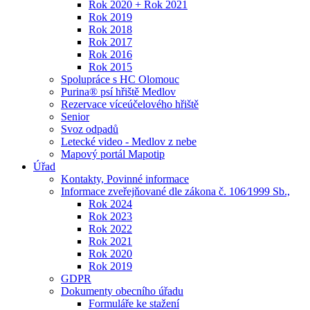
Rok 2020 + Rok 2021
Rok 2019
Rok 2018
Rok 2017
Rok 2016
Rok 2015
Spolupráce s HC Olomouc
Purina® psí hřiště Medlov
Rezervace víceúčelového hřiště
Senior
Svoz odpadů
Letecké video - Medlov z nebe
Mapový portál Mapotip
Úřad
Kontakty, Povinné informace
Informace zveřejňované dle zákona č. 106⁄1999 Sb.,
Rok 2024
Rok 2023
Rok 2022
Rok 2021
Rok 2020
Rok 2019
GDPR
Dokumenty obecního úřadu
Formuláře ke stažení