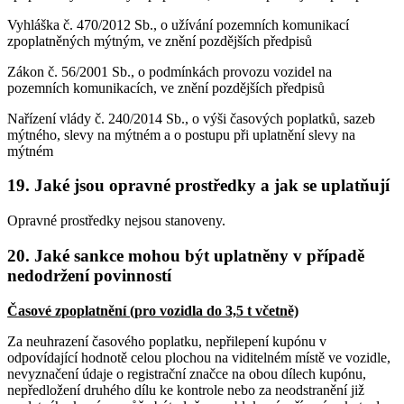
Vyhláška č. 470/2012 Sb., o užívání pozemních komunikací
zpoplatněných mýtným, ve znění pozdějších předpisů
Zákon č. 56/2001 Sb., o podmínkách provozu vozidel na
pozemních komunikacích, ve znění pozdějších předpisů
Nařízení vlády č. 240/2014 Sb., o výši časových poplatků, sazeb
mýtného, slevy na mýtném a o postupu při uplatnění slevy na
mýtném
19. Jaké jsou opravné prostředky a jak se uplatňují
Opravné prostředky nejsou stanoveny.
20. Jaké sankce mohou být uplatněny v případě
nedodržení povinností
Časové zpoplatnění (pro vozidla do 3,5 t včetně)
Za neuhrazení časového poplatku, nepřilepení kupónu v
odpovídající hodnotě celou plochou na viditelném místě ve vozidle,
nevyznačení údaje o registrační značce na obou dílech kupónu,
nepředložení druhého dílu ke kontrole nebo za neodstranění již