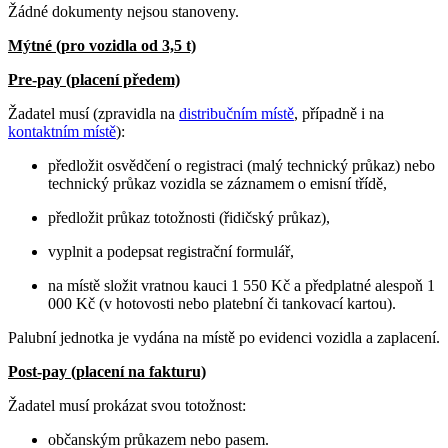
Žádné dokumenty nejsou stanoveny.
Mýtné (pro vozidla od 3,5 t)
Pre-pay (placení předem)
Žadatel musí (zpravidla na
distribučním místě
, případně i na
kontaktním místě
):
předložit osvědčení o registraci (malý technický průkaz) nebo
technický průkaz vozidla se záznamem o emisní třídě,
předložit průkaz totožnosti (řidičský průkaz),
vyplnit a podepsat registrační formulář,
na místě složit vratnou kauci 1 550 Kč a předplatné alespoň 1
000 Kč (v hotovosti nebo platební či tankovací kartou).
Palubní jednotka je vydána na místě po evidenci vozidla a zaplacení.
Post-pay (placení na fakturu)
Žadatel musí prokázat svou totožnost:
občanským průkazem nebo pasem.