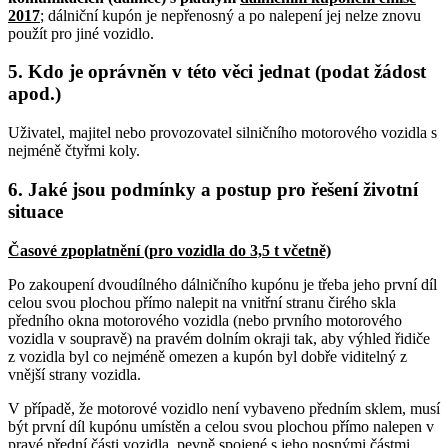
2017
; dálniční kupón je nepřenosný a po nalepení jej nelze znovu
použít pro jiné vozidlo.
5. Kdo je oprávněn v této věci jednat (podat žádost
apod.)
Uživatel, majitel nebo provozovatel silničního motorového vozidla s
nejméně čtyřmi koly.
6. Jaké jsou podmínky a postup pro řešení životní
situace
Časové zpoplatnění (pro vozidla do 3,5 t včetně)
Po zakoupení dvoudílného dálničního kupónu je třeba jeho první díl
celou svou plochou přímo nalepit na vnitřní stranu čirého skla
předního okna motorového vozidla (nebo prvního motorového
vozidla v soupravě) na pravém dolním okraji tak, aby výhled řidiče
z vozidla byl co nejméně omezen a kupón byl dobře viditelný z
vnější strany vozidla.
V případě, že motorové vozidlo není vybaveno předním sklem, musí
být první díl kupónu umístěn a celou svou plochou přímo nalepen v
pravé přední části vozidla, pevně spojené s jeho nosnými částmi.