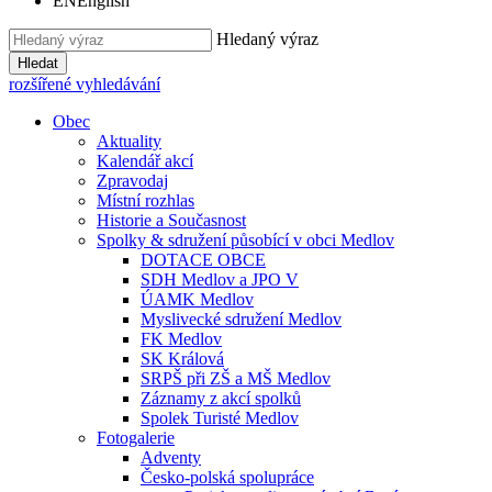
EN
English
Hledaný výraz
Hledat
rozšířené vyhledávání
Obec
Aktuality
Kalendář akcí
Zpravodaj
Místní rozhlas
Historie a Současnost
Spolky & sdružení působící v obci Medlov
DOTACE OBCE
SDH Medlov a JPO V
ÚAMK Medlov
Myslivecké sdružení Medlov
FK Medlov
SK Králová
SRPŠ při ZŠ a MŠ Medlov
Záznamy z akcí spolků
Spolek Turisté Medlov
Fotogalerie
Adventy
Česko-polská spolupráce