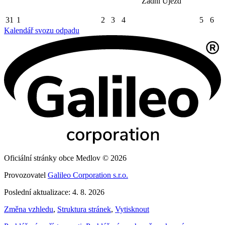
Zadní Újezd
31
1
2
3
4
5
6
Kalendář svozu odpadu
Oficiální stránky obce Medlov © 2026
Provozovatel
Galileo Corporation s.r.o.
Poslední aktualizace: 4. 8. 2026
Změna vzhledu
,
Struktura stránek
,
Vytisknout