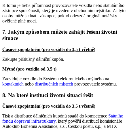
K tomu je třeba přítomnost provozovatele vozidla nebo statutárního
zástupce společnosti, který je uveden v obchodním rejstříku. Za tyto
osoby může jednat i zástupce, pokud odevzdá originál notářsky
ověřené plné moci.
7. Jakým způsobem můžete zahájit řešení životní
situace
Časové zpoplatnění (pro vozidla do 3,5 t včetně)
Zakupte příslušný dálniční kupón.
Mýtné (pro vozidla od 3,5 t)
Zaevidujte vozidlo do Systému elektronického mýtného na
kontaktních
nebo
distribučních místech
provozovatele systému.
8. Na které instituci životní situaci řešit
Časové zpoplatnění (pro vozidla do 3,5 t včetně)
Tisk a distribuce dálničních kupónů spadá do kompetence
Státního
fondu dopravní infrastruktury
, který pověřil distribucí komisionáře
Autoklub Bohemia Assistance, a.s., Českou poštu, s.p., a MTX