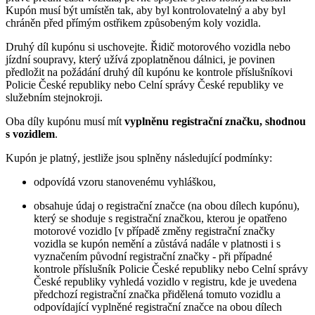
Kupón musí být umístěn tak, aby byl kontrolovatelný a aby byl
chráněn před přímým ostřikem způsobeným koly vozidla.
Druhý díl kupónu si uschovejte. Řidič motorového vozidla nebo
jízdní soupravy, který užívá zpoplatněnou dálnici, je povinen
předložit na požádání druhý díl kupónu ke kontrole příslušníkovi
Policie České republiky nebo Celní správy České republiky ve
služebním stejnokroji.
Oba díly kupónu musí mít
vyplněnu registrační značku, shodnou
s vozidlem
.
Kupón je platný, jestliže jsou splněny následující podmínky:
odpovídá vzoru stanovenému vyhláškou,
obsahuje údaj o registrační značce (na obou dílech kupónu),
který se shoduje s registrační značkou, kterou je opatřeno
motorové vozidlo [v případě změny registrační značky
vozidla se kupón nemění a zůstává nadále v platnosti i s
vyznačením původní registrační značky - při případné
kontrole příslušník Policie České republiky nebo Celní správy
České republiky vyhledá vozidlo v registru, kde je uvedena
předchozí registrační značka přidělená tomuto vozidlu a
odpovídající vyplněné registrační značce na obou dílech