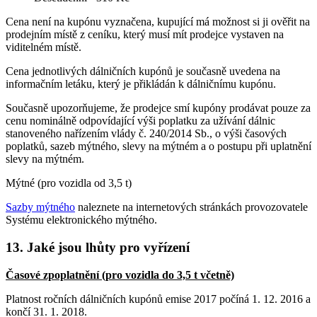
Cena není na kupónu vyznačena, kupující má možnost si ji ověřit na
prodejním místě z ceníku, který musí mít prodejce vystaven na
viditelném místě.
Cena jednotlivých dálničních kupónů je současně uvedena na
informačním letáku, který je přikládán k dálničnímu kupónu.
Současně upozorňujeme, že prodejce smí kupóny prodávat pouze za
cenu nominálně odpovídající výši poplatku za užívání dálnic
stanoveného nařízením vlády č. 240/2014 Sb., o výši časových
poplatků, sazeb mýtného, slevy na mýtném a o postupu při uplatnění
slevy na mýtném.
Mýtné (pro vozidla od 3,5 t)
Sazby mýtného
naleznete na internetových stránkách provozovatele
Systému elektronického mýtného.
13. Jaké jsou lhůty pro vyřízení
Časové zpoplatnění (pro vozidla do 3,5 t včetně)
Platnost ročních dálničních kupónů emise 2017 počíná 1. 12. 2016 a
končí 31. 1. 2018.