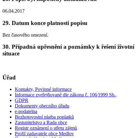
06.04.2017
29. Datum konce platnosti popisu
Bez časového omezení.
30. Případná upřesnění a poznámky k řešení životní
situace
Úřad
Kontakty, Povinné informace
Informace zveřejňované dle zákona č. 106⁄1999 Sb.,
GDPR
Dokumenty obecního úřadu
e-podatelna
Bezhotovostní platba poplatků
Zastupitelstvo a Rada obce
Registr oznámení o střetu zájmů
Profil zadavatele obce Medlov