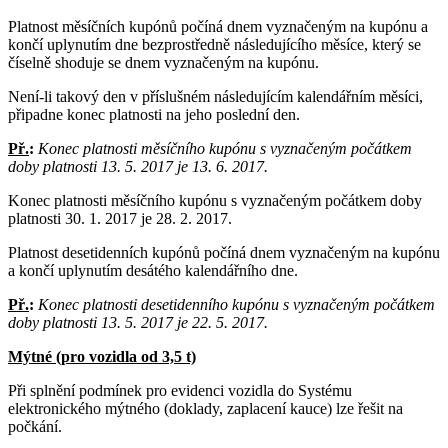
Platnost měsíčních kupónů počíná dnem vyznačeným na kupónu a
končí uplynutím dne bezprostředně následujícího měsíce, který se
číselně shoduje se dnem vyznačeným na kupónu.
Není-li takový den v příslušném následujícím kalendářním měsíci,
připadne konec platnosti na jeho poslední den.
Př.
:
Konec platnosti měsíčního kupónu s vyznačeným počátkem
doby platnosti 13. 5. 2017 je 13. 6. 2017.
Konec platnosti měsíčního kupónu s vyznačeným počátkem doby
platnosti 30. 1. 2017 je 28. 2. 2017.
Platnost desetidenních kupónů počíná dnem vyznačeným na kupónu
a končí uplynutím desátého kalendářního dne.
Př.
:
Konec platnosti desetidenního kupónu s vyznačeným počátkem
doby platnosti 13. 5. 2017 je 22. 5. 2017.
Mýtné (pro vozidla od 3,5 t)
Při splnění podmínek pro evidenci vozidla do Systému
elektronického mýtného (doklady, zaplacení kauce) lze řešit na
počkání.