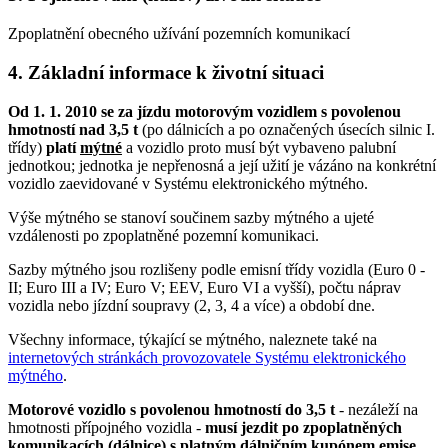
Zpoplatnění obecného užívání pozemních komunikací
4. Základní informace k životní situaci
Od 1. 1. 2010 se za jízdu motorovým vozidlem s povolenou
hmotností nad 3,5 t
(po dálnicích a po označených úsecích silnic I.
třídy)
platí
mýtné
a vozidlo proto musí být vybaveno palubní
jednotkou; jednotka je nepřenosná a její užití je vázáno na konkrétní
vozidlo zaevidované v Systému elektronického mýtného.
Výše mýtného se stanoví součinem sazby mýtného a ujeté
vzdálenosti po zpoplatněné pozemní komunikaci.
Sazby mýtného jsou rozlišeny podle emisní třídy vozidla (Euro 0 -
II; Euro III a IV; Euro V; EEV, Euro VI a vyšší), počtu náprav
vozidla nebo jízdní soupravy (2, 3, 4 a více) a období dne.
Všechny informace, týkající se mýtného, naleznete také na
internetových stránkách provozovatele Systému elektronického
mýtného
.
Motorové vozidlo s povolenou hmotností do 3,5 t
- nezáleží na
hmotnosti přípojného vozidla -
musí jezdit po zpoplatněných
komunikacích (dálnice) s platným
dálničním kupónem emise