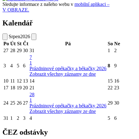
Sledujte informace z našeho webu v
mobilní aplikaci –
V OBRAZE.
Kalendář
Srpen
2026
Po
Út
St
Čt
Pá
So
Ne
27
28
29
30
31
1
2
7
1
3
4
5
6
8
9
Prázdninové opékačky a békačky 2026
Zobrazit všechny záznamy ze dne
10
11
12
13
14
15
16
17
18
19
20
21
22
23
28
1
24
25
26
27
29
30
Prázdninové opékačky a békačky 2026
Zobrazit všechny záznamy ze dne
31
1
2
3
4
5
6
ČEZ odstávky