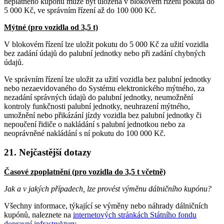
neplatného kupónu může být uložena v blokovém řízení pokuta do
5 000 Kč, ve správním řízení až do 100 000 Kč.
Mýtné (pro vozidla od 3,5 t)
V blokovém řízení lze uložit pokutu do 5 000 Kč za užití vozidla
bez zadání údajů do palubní jednotky nebo při zadání chybných
údajů.
Ve správním řízení lze uložit za užití vozidla bez palubní jednotky
nebo nezaevidovaného do Systému elektronického mýtného, za
nezadání správných údajů do palubní jednotky, neumožnění
kontroly funkčnosti palubní jednotky, neuhrazení mýtného,
umožnění nebo přikázání jízdy vozidla bez palubní jednotky či
nepoučení řidiče o nakládání s palubní jednotkou nebo za
neoprávněné nakládání s ní pokutu do 100 000 Kč.
21. Nejčastější dotazy
Časové zpoplatnění (pro vozidla do 3,5 t včetně)
Jak a v jakých případech, lze provést výměnu dálničního kupónu?
Všechny informace, týkající se výměny nebo náhrady dálničních
kupónů, naleznete na
internetových stránkách Státního fondu
dopravní infrastruktury
.