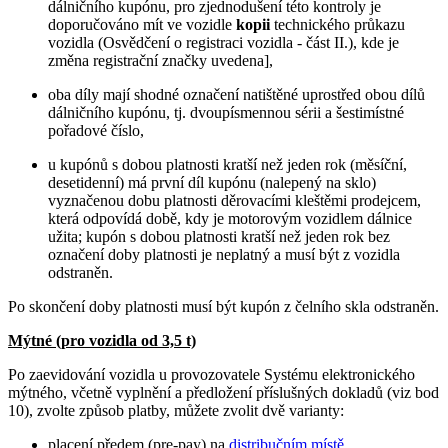
dálničního kupónu, pro zjednodušení této kontroly je
doporučováno mít ve vozidle
kopii
technického průkazu
vozidla (Osvědčení o registraci vozidla - část II.), kde je
změna registrační značky uvedena],
oba díly mají shodné označení natištěné uprostřed obou dílů
dálničního kupónu, tj. dvoupísmennou sérii a šestimístné
pořadové číslo,
u kupónů s dobou platnosti kratší než jeden rok (měsíční,
desetidenní) má první díl kupónu (nalepený na sklo)
vyznačenou dobu platnosti děrovacími kleštěmi prodejcem,
která odpovídá době, kdy je motorovým vozidlem dálnice
užita; kupón s dobou platnosti kratší než jeden rok bez
označení doby platnosti je neplatný a musí být z vozidla
odstraněn.
Po skončení doby platnosti musí být kupón z čelního skla odstraněn.
Mýtné (pro vozidla od 3,5 t)
Po zaevidování vozidla u provozovatele Systému elektronického
mýtného, včetně vyplnění a předložení příslušných dokladů (viz bod
10), zvolte způsob platby, můžete zvolit dvě varianty:
placení předem (pre-pay) na
distribučním místě
,