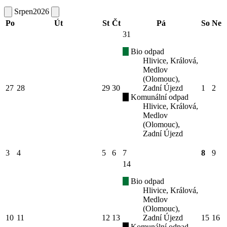
Srpen
2026
Po
Út
St
Čt
Pá
So
Ne
31
Bio odpad
Hlivice, Králová,
Medlov
(Olomouc),
27
28
29
30
Zadní Újezd
1
2
Komunální odpad
Hlivice, Králová,
Medlov
(Olomouc),
Zadní Újezd
3
4
5
6
7
8
9
14
Bio odpad
Hlivice, Králová,
Medlov
(Olomouc),
10
11
12
13
Zadní Újezd
15
16
Komunální odpad