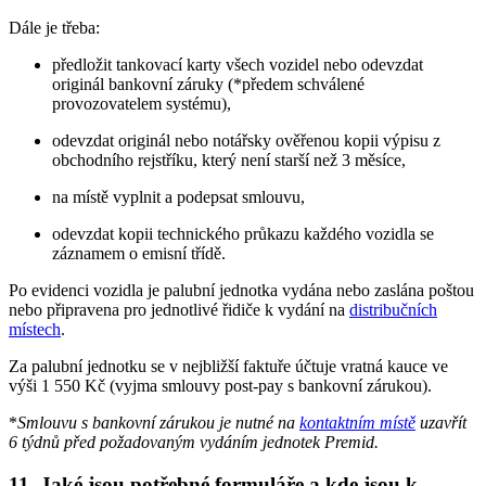
Dále je třeba:
předložit tankovací karty všech vozidel nebo odevzdat
originál bankovní záruky (*předem schválené
provozovatelem systému),
odevzdat originál nebo notářsky ověřenou kopii výpisu z
obchodního rejstříku, který není starší než 3 měsíce,
na místě vyplnit a podepsat smlouvu,
odevzdat kopii technického průkazu každého vozidla se
záznamem o emisní třídě.
Po evidenci vozidla je palubní jednotka vydána nebo zaslána poštou
nebo připravena pro jednotlivé řidiče k vydání na
distribučních
místech
.
Za palubní jednotku se v nejbližší faktuře účtuje vratná kauce ve
výši 1 550 Kč (vyjma smlouvy post-pay s bankovní zárukou).
*
Smlouvu s bankovní zárukou je nutné na
kontaktním místě
uzavřít
6 týdnů před požadovaným vydáním jednotek Premid.
11. Jaké jsou potřebné formuláře a kde jsou k