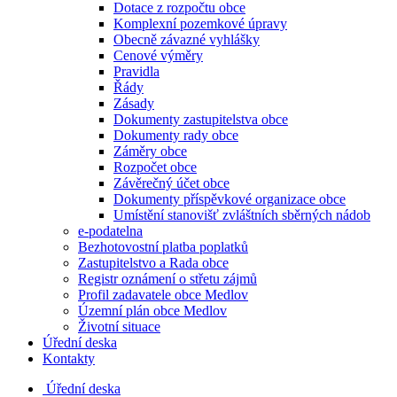
Dotace z rozpočtu obce
Komplexní pozemkové úpravy
Obecně závazné vyhlášky
Cenové výměry
Pravidla
Řády
Zásady
Dokumenty zastupitelstva obce
Dokumenty rady obce
Záměry obce
Rozpočet obce
Závěrečný účet obce
Dokumenty příspěvkové organizace obce
Umístění stanovišť zvláštních sběrných nádob
e-podatelna
Bezhotovostní platba poplatků
Zastupitelstvo a Rada obce
Registr oznámení o střetu zájmů
Profil zadavatele obce Medlov
Územní plán obce Medlov
Životní situace
Úřední deska
Kontakty
Úřední deska