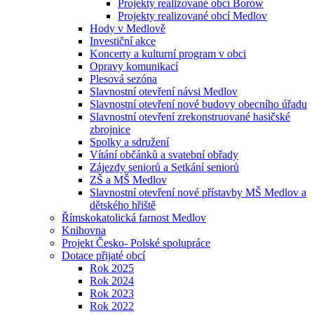
Projekty realizované obcí Borów
Projekty realizované obcí Medlov
Hody v Medlově
Investiční akce
Koncerty a kulturní program v obci
Opravy komunikací
Plesová sezóna
Slavnostní otevření návsi Medlov
Slavnostní otevření nové budovy obecního úřadu
Slavnostní otevření zrekonstruované hasičské
zbrojnice
Spolky a sdružení
Vítání občánků a svatební obřady
Zájezdy seniorů a Setkání seniorů
ZŠ a MŠ Medlov
Slavnostní otevření nové přístavby MŠ Medlov a
dětského hřiště
Římskokatolická farnost Medlov
Knihovna
Projekt Česko- Polské spolupráce
Dotace přijaté obcí
Rok 2025
Rok 2024
Rok 2023
Rok 2022